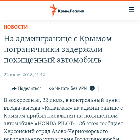
Доступность
ссылки
Вернуться
НОВОСТИ
к
НОВОСТИ
На админгранице с Крымом
основному
СПЕЦПРОЕКТЫ
содержанию
пограничники задержали
ВОДА
Вернутся
ГРУЗ 200
похищенный автомобиль
к
ИСТОРИЯ
КАРТА ВОЕННЫХ ОБЪЕКТОВ КРЫМА
главной
22 июля 2018, 11:42
ЕЩЕ
11 ЛЕТ ОККУПАЦИИ КРЫМА. 11 ИСТОРИЙ СОПРОТИВЛЕНИЯ
навигации
Вернутся
Поделиться
Читать без VPN
РАДІО СВОБОДА
ИНТЕРАКТИВ
к
В воскресенье, 22 июля, в контрольный пункт
КАК ОБОЙТИ БЛОКИРОВКУ
ИНФОГРАФИКА
поиску
въезда-выезда «Каланчак» на админгранице с
ТЕЛЕПРОЕКТ КРЫМ.РЕАЛИИ
Крымом прибыл киевлянин на похищенном
Українською
автомобиле «HONDA PILOT». Об этом сообщает
СОВЕТЫ ПРАВОЗАЩИТНИКОВ
Qırımtatar
Херсонский отряд Азово-Черноморского
ПРОПАВШИЕ БЕЗ ВЕСТИ
регионального управления Госпогранслужбы