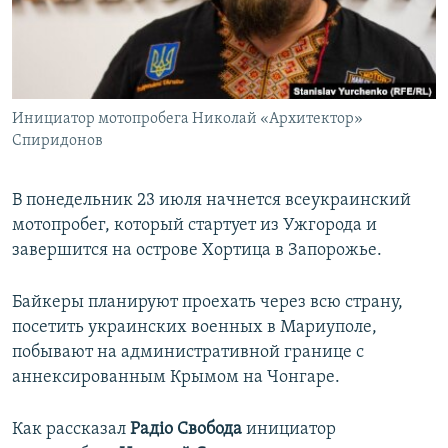
ПРИСОЕДИНЯЙТЕСЬ!
ПОБЕДИТЕЛЕЙ НЕ СУДЯТ?
КРЫМ.НЕПОКОРЕННЫЙ
ELIFBE
Инициатор мотопробега Николай «Архитектор»
УКРАИНСКАЯ ПРОБЛЕМА КРЫМА
Спиридонов
Все сайты RFE/RL
В понедельник 23 июля начнется всеукраинский
мотопробег, который стартует из Ужгорода и
завершится на острове Хортица в Запорожье.
Байкеры планируют проехать через всю страну,
посетить украинских военных в Мариуполе,
побывают на административной границе с
аннексированным Крымом на Чонгаре.
Как рассказал
Радiо Свобода
инициатор