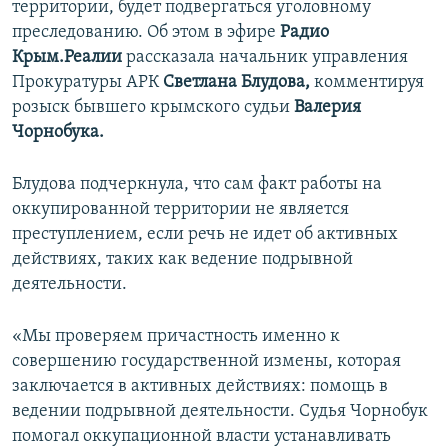
территории, будет подвергаться уголовному
ПРИСОЕДИНЯЙТЕСЬ!
ПОБЕДИТЕЛЕЙ НЕ СУДЯТ?
преследованию. Об этом в эфире
Радио
КРЫМ.НЕПОКОРЕННЫЙ
Крым.Реалии
рассказала начальник управления
Прокуратуры АРК
Светлана Блудова,
комментируя
ELIFBE
розыск бывшего крымского судьи
Валерия
УКРАИНСКАЯ ПРОБЛЕМА КРЫМА
Чорнобука.
Все сайты RFE/RL
Блудова подчеркнула, что сам факт работы на
оккупированной территории не является
преступлением, если речь не идет об активных
действиях, таких как ведение подрывной
деятельности.
«Мы проверяем причастность именно к
совершению государственной измены, которая
заключается в активных действиях: помощь в
ведении подрывной деятельности. Судья Чорнобук
помогал оккупационной власти устанавливать