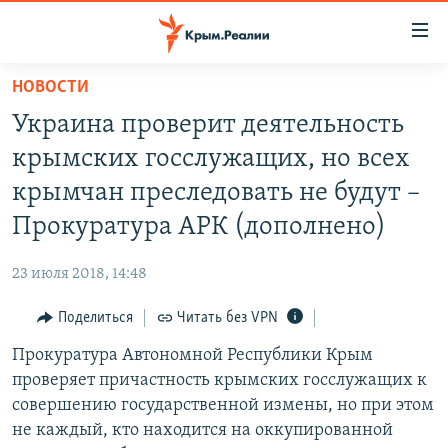
Доступность
ссылки
Вернуться
НОВОСТИ
к
НОВОСТИ
Украина проверит деятельность
основному
СПЕЦПРОЕКТЫ
содержанию
крымских госслужащих, но всех
ВОДА
Вернутся
ГРУЗ 200
крымчан преследовать не будут –
к
ИСТОРИЯ
КАРТА ВОЕННЫХ ОБЪЕКТОВ КРЫМА
Прокуратура АРК (дополнено)
главной
ЕЩЕ
11 ЛЕТ ОККУПАЦИИ КРЫМА. 11 ИСТОРИЙ СОПРОТИВЛЕНИЯ
навигации
23 июля 2018, 14:48
Вернутся
РАДІО СВОБОДА
ИНТЕРАКТИВ
к
Поделиться
Читать без VPN
КАК ОБОЙТИ БЛОКИРОВКУ
ИНФОГРАФИКА
поиску
Прокуратура Автономной Республики Крым
ТЕЛЕПРОЕКТ КРЫМ.РЕАЛИИ
Українською
проверяет причастность крымских госслужащих к
СОВЕТЫ ПРАВОЗАЩИТНИКОВ
совершению государственной измены, но при этом
Qırımtatar
не каждый, кто находится на оккупированной
ПРОПАВШИЕ БЕЗ ВЕСТИ