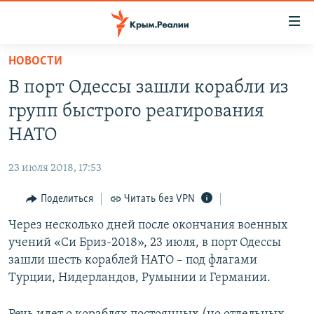
Доступность
ссылки
Вернуться
НОВОСТИ
к
НОВОСТИ
В порт Одессы зашли корабли из
основному
СПЕЦПРОЕКТЫ
содержанию
групп быстрого реагирования
ВОДА
Вернутся
ГРУЗ 200
НАТО
к
ИСТОРИЯ
КАРТА ВОЕННЫХ ОБЪЕКТОВ КРЫМА
главной
23 июля 2018, 17:53
ЕЩЕ
11 ЛЕТ ОККУПАЦИИ КРЫМА. 11 ИСТОРИЙ СОПРОТИВЛЕНИЯ
навигации
Вернутся
Поделиться
Читать без VPN
РАДІО СВОБОДА
ИНТЕРАКТИВ
к
Через несколько дней после окончания военных
КАК ОБОЙТИ БЛОКИРОВКУ
ИНФОГРАФИКА
поиску
учений «Си Бриз-2018», 23 июля, в порт Одессы
ТЕЛЕПРОЕКТ КРЫМ.РЕАЛИИ
зашли шесть кораблей НАТО – под флагами
Українською
Турции, Нидерландов, Румынии и Германии.
СОВЕТЫ ПРАВОЗАЩИТНИКОВ
Qırımtatar
ПРОПАВШИЕ БЕЗ ВЕСТИ