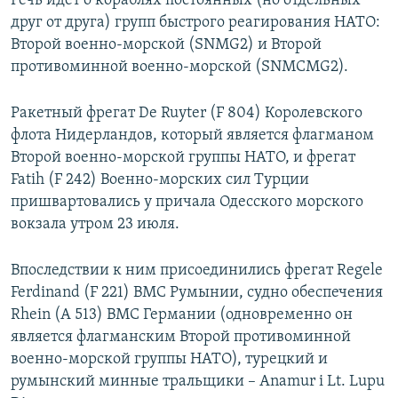
Речь идет о кораблях постоянных (но отдельных
ПРИСОЕДИНЯЙТЕСЬ!
ПОБЕДИТЕЛЕЙ НЕ СУДЯТ?
друг от друга) групп быстрого реагирования НАТО:
Второй военно-морской (SNMG2) и Второй
КРЫМ.НЕПОКОРЕННЫЙ
противоминной военно-морской (SNMCMG2).
ELIFBE
Ракетный фрегат De Ruyter (F 804) Королевского
УКРАИНСКАЯ ПРОБЛЕМА КРЫМА
флота Нидерландов, который является флагманом
Все сайты RFE/RL
Второй военно-морской группы НАТО, и фрегат
Fatih (F 242) Военно-морских сил Турции
пришвартовались у причала Одесского морского
вокзала утром 23 июля.
Впоследствии к ним присоединились фрегат Regele
Ferdinand (F 221) ВМС Румынии, судно обеспечения
Rhein (A 513) ВМС Германии (одновременно он
является флагманским Второй противоминной
военно-морской группы НАТО), турецкий и
румынский минные тральщики – Аnamur i Lt. Lupu