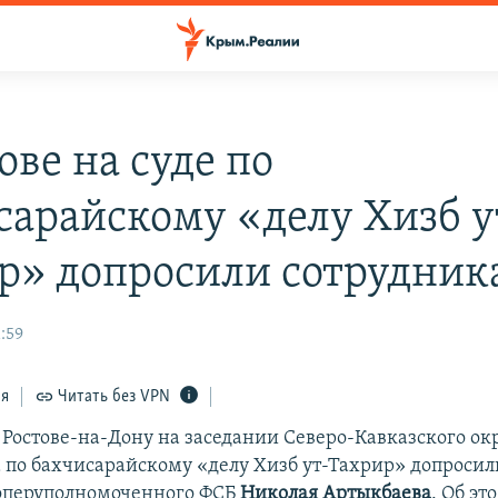
ове на суде по
сарайскому «делу Хизб у
р» допросили сотрудник
:59
ся
Читать без VPN
 Ростове-на-Дону на заседании Северо-Кавказского о
а по бахчисарайскому «делу Хизб ут-Тахрир» допросил
оперуполномоченного ФСБ
Николая Артыкбаева
. Об эт