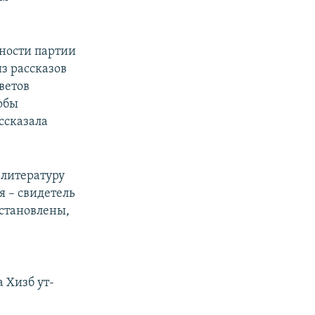
ьности партии
из рассказов
ветов
обы
ссказала
 литературу
я – свидетель
установлены,
 Хизб ут-