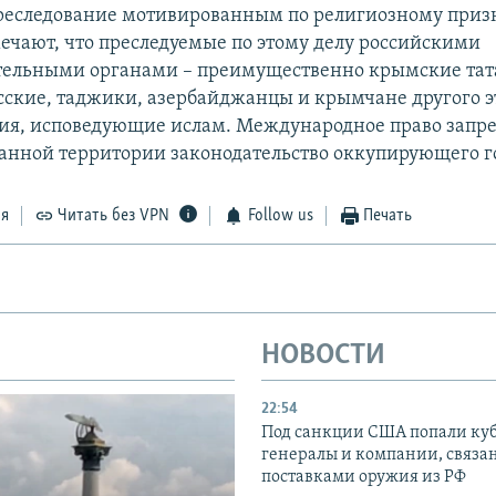
реследование мотивированным по религиозному приз
ечают, что преследуемые по этому делу российскими
ельными органами – преимущественно крымские тата
сские, таджики, азербайджанцы и крымчане другого 
я, исповедующие ислам. Международное право запре
анной территории законодательство оккупирующего го
ся
Читать без VPN
Follow us
Печать
НОВОСТИ
22:54
Под санкции США попали ку
генералы и компании, связа
поставками оружия из РФ