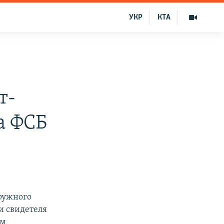
УКР
КТА
т-
а ФСБ
кружного
и свидетеля
ом