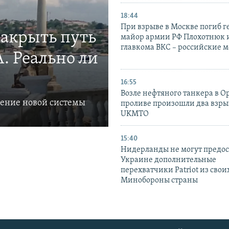
18:44
При взрыве в Москве погиб г
закрыть путь
майор армии РФ Плохотнюк и
главкома ВКС – российские 
. Реально ли
16:55
Возле нефтяного танкера в 
ление новой системы
проливе произошли два взры
UKMTO
15:40
Нидерланды не могут предос
Украине дополнительные
перехватчики Patriot из своих
Минобороны страны