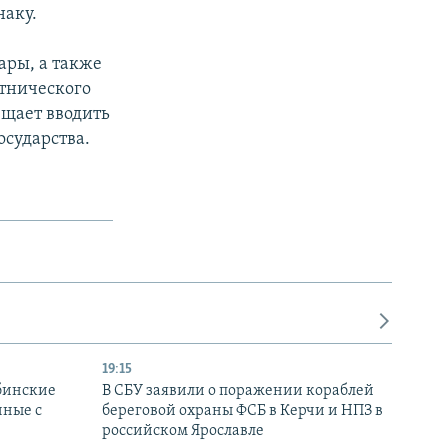
наку.
ры, а также
этнического
щает вводить
сударства.
19:15
бинские
В СБУ заявили о поражении кораблей
нные с
береговой охраны ФСБ в Керчи и НПЗ в
российском Ярославле