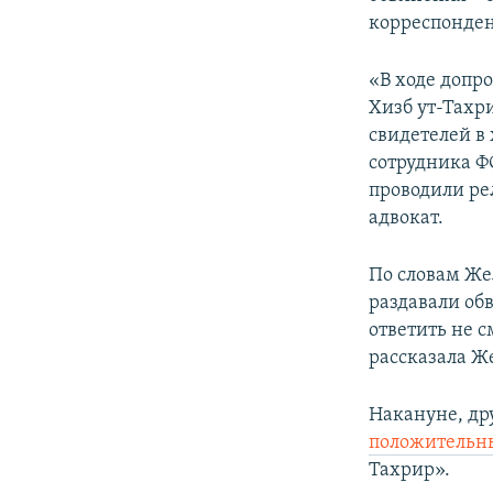
ПОБЕДИТЕЛЕЙ НЕ СУДЯТ?
корреспонден
КРЫМ.НЕПОКОРЕННЫЙ
«В ходе допр
ELIFBE
Хизб ут-Тахри
УКРАИНСКАЯ ПРОБЛЕМА КРЫМА
свидетелей в
сотрудника Ф
проводили ре
адвокат.
По словам Же
раздавали об
ответить не с
рассказала Ж
Накануне, др
положительн
Тахрир».