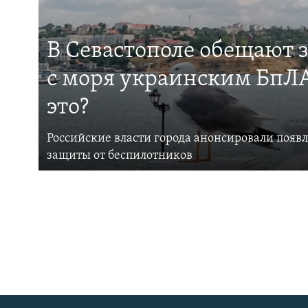
В Севастополе обещают 
с моря украинским БпЛА
это?
Российские власти города анонсировали появ
защиты от беспилотников