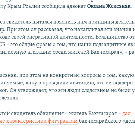
ту Крым.Реалии сообщила адвокат
Оксана Железняк
.
оса свидетель пытался пояснить нам принципы деятел
р. При этом он рассказал, что накапливал эти знания 
 ходе своей оперативной деятельности. Большинство от
СБ – это общие фразы о том, что наши подзащитные як
лигиозную агитацию среди жителей Бахчисарая», – ра
лезняк, при этом на конкретные вопросы о том, какую
виняемые, какую проводили агитацию, кто ей подвергс
мог. Он утверждает, что эти люди следствием не были 
елезняк.
угой свидетель обвинения – житель Бахчисарая –
дал
ые характеристики фигурантам
бахчисарайского «дела