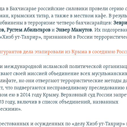
ода в Бахчисарае российские силовики провели серию 
ан, крымских татар, а также в местном кафе. В резул
обвинены в терроризме четверо бахчисарайцев:
Зеври
в, Рустем Абильтаров
и
Энвер Мамутов
. Их подозрева
«Хизб ут-Тахрир», признанной в России террористиче
игурантов дела этапировали из Крыма в соседнюю Рос
и международной исламской политической организац
вают своей миссией объединение всех мусульманских
лифате, но они отвергают террористические методы 
ят, что подвергаются несправедливому преследованию в
ом ею в 2014 году Крыму. Верховный суд России запре
03 году, включив в список объединений, названных
ческими».
естованных и осужденных по «делу Хизб ут-Тахрир»