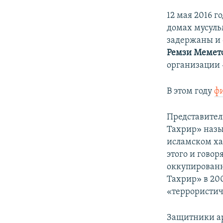
12 мая 2016 г
домах мусульм
задержаны и 
Ремзи Мемето
организации 
В этом году
ф
Представител
Тахрир» назы
исламском ха
этого и говор
оккупированн
Тахрир» в 20
«террористи
Защитники ар