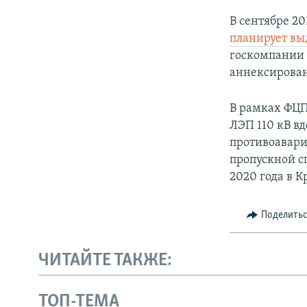
В сентябре 20
планирует вы
госкомпании 
аннексирован
В рамках ФЦП
ЛЭП 110 кВ в
противоавари
пропускной с
2020 года в К
Поделить
ЧИТАЙТЕ ТАКЖЕ:
ТОП-ТЕМА