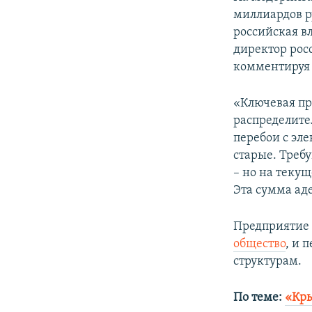
ПОБЕДИТЕЛЕЙ НЕ СУДЯТ?
миллиардов ру
КРЫМ.НЕПОКОРЕННЫЙ
российская вл
директор рос
ELIFBE
комментируя 
УКРАИНСКАЯ ПРОБЛЕМА КРЫМА
«Ключевая пр
распределите
перебои с эле
старые. Треб
– но на текущ
Эта сумма аде
Предприятие
общество
, и 
структурам.
По теме:
«Кры