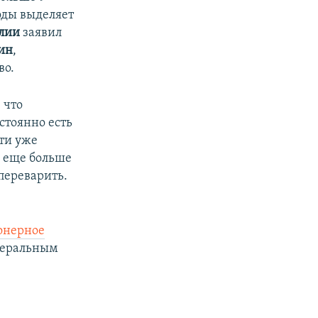
годы выделяет
лии
заявил
ин
,
во.
 что
стоянно есть
ети уже
а еще больше
 переварить.
ионерное
едеральным