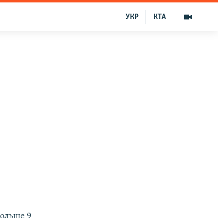
УКР
КТА
ольше 9