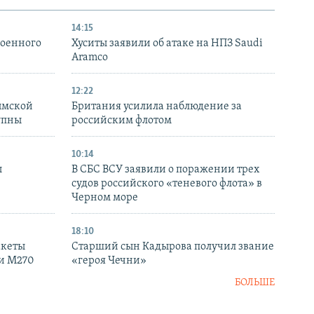
14:15
военного
Хуситы заявили об атаке на НПЗ Saudi
Aramco
12:22
ымской
Британия усилила наблюдение за
упны
российским флотом
10:14
ы
В СБС ВСУ заявили о поражении трех
судов российского «теневого флота» в
Черном море
18:10
акеты
Старший сын Кадырова получил звание
ки M270
«героя Чечни»
БОЛЬШЕ