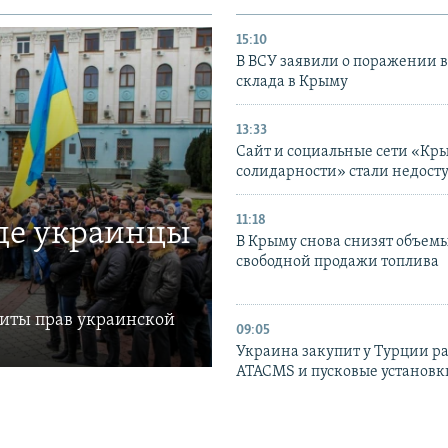
15:10
В ВСУ заявили о поражении 
склада в Крыму
13:33
Сайт и социальные сети «Кр
солидарности» стали недост
11:18
где украинцы
В Крыму снова снизят объем
свободной продажи топлива
щиты прав украинской
09:05
Украина закупит у Турции р
ATACMS и пусковые установ