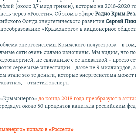
блей (около 3,7 млрд гривен), которые на 2018-2020 
асть через «Россети». Об этом в эфире
Радио Крым.Реа
сийского Фонда энергетического развития
Сергей Пик
преобразование «Крымэнерго» в акционерное общест
облема энергосистемы Крымского полуострова – в том,
льные сети очень сильно изношены. Мы видим, что по
ктроэнергией, не связанные с ее нехваткой – просто с
уются серьезные инвестиции – даже не 9 миллиардов, 
ем этапе это те деньги, которые энергосистема может
кватна», – отметил эксперт.
 «Крымэнерго»
до конца 2018 года преобразуют в акц
передадут около 50 процентов капитала российским ф
мэнерго» попало в «Россети»