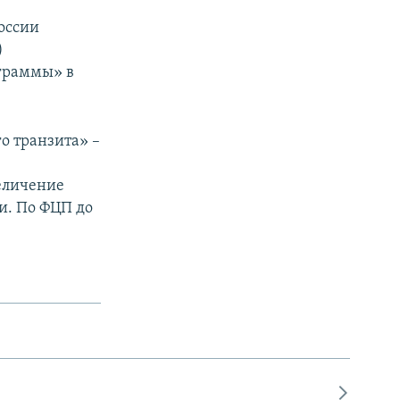
России
)
ограммы» в
о транзита» –
еличение
и. По ФЦП до