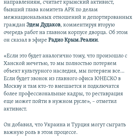
направлениям, считает крымский активист,
ПРИСОЕДИНЯЙТЕСЬ!
ПОБЕДИТЕЛЕЙ НЕ СУДЯТ?
бывший глава комитета АРК по делам
КРЫМ.НЕПОКОРЕННЫЙ
межнациональных отношений и депортированных
граждан
Эдем Дудаков
, комментируя вторую
ELIFBE
очередь работ на главном корпусе дворца. Об этом
УКРАИНСКАЯ ПРОБЛЕМА КРЫМА
он сказал в эфире
Радио Крым.Реалии
.
Все сайты RFE/RL
«Если это будет аналогично тому, что произошло с
Ханской мечетью, то мы полностью потеряем
объект культурного наследия, мы потеряем все…
Если будет звонок из главного офиса ЮНЕСКО в
Москву и там кто-то вмешается и подключатся
более профессиональные кадры, то реставрация
еще может пойти в нужном русле», – отметил
активист.
Он добавил, что Украина и Турция могут сыграть
важную роль в этом процессе.