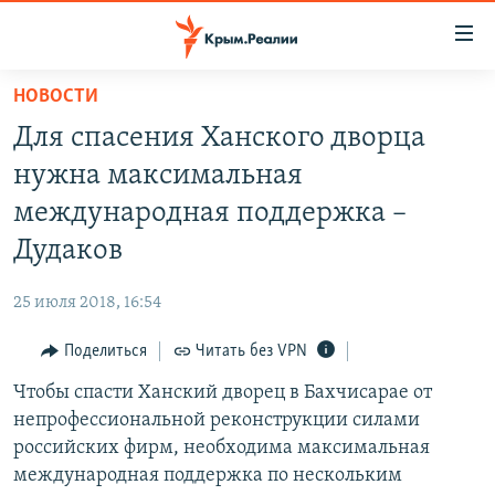
Доступность
ссылки
Вернуться
НОВОСТИ
к
НОВОСТИ
Для спасения Ханского дворца
основному
СПЕЦПРОЕКТЫ
содержанию
нужна максимальная
ВОДА
Вернутся
ГРУЗ 200
международная поддержка –
к
ИСТОРИЯ
КАРТА ВОЕННЫХ ОБЪЕКТОВ КРЫМА
Дудаков
главной
ЕЩЕ
11 ЛЕТ ОККУПАЦИИ КРЫМА. 11 ИСТОРИЙ СОПРОТИВЛЕНИЯ
навигации
25 июля 2018, 16:54
Вернутся
РАДІО СВОБОДА
ИНТЕРАКТИВ
к
Поделиться
Читать без VPN
КАК ОБОЙТИ БЛОКИРОВКУ
ИНФОГРАФИКА
поиску
Чтобы спасти Ханский дворец в Бахчисарае от
ТЕЛЕПРОЕКТ КРЫМ.РЕАЛИИ
Українською
непрофессиональной реконструкции силами
СОВЕТЫ ПРАВОЗАЩИТНИКОВ
российских фирм, необходима максимальная
Qırımtatar
международная поддержка по нескольким
ПРОПАВШИЕ БЕЗ ВЕСТИ