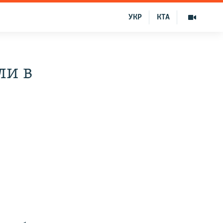
УКР
КТА
ли в