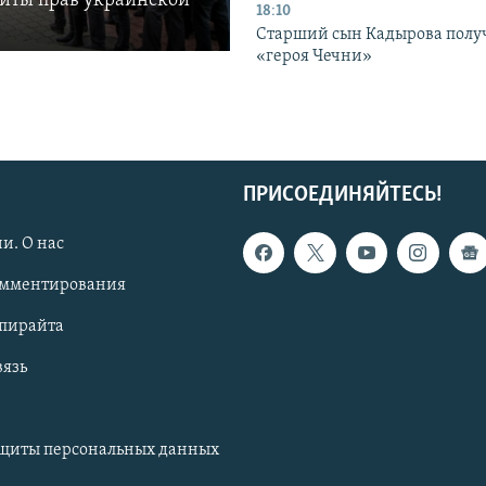
щиты прав украинской
18:10
Старший сын Кадырова полу
«героя Чечни»
ПРИСОЕДИНЯЙТЕСЬ!
и. О нас
омментирования
опирайта
вязь
ащиты персональных данных