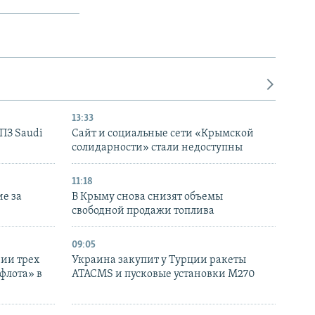
13:33
НПЗ Saudi
Сайт и социальные сети «Крымской
солидарности» стали недоступны
11:18
е за
В Крыму снова снизят объемы
свободной продажи топлива
09:05
нии трех
Украина закупит у Турции ракеты
флота» в
ATACMS и пусковые установки M270