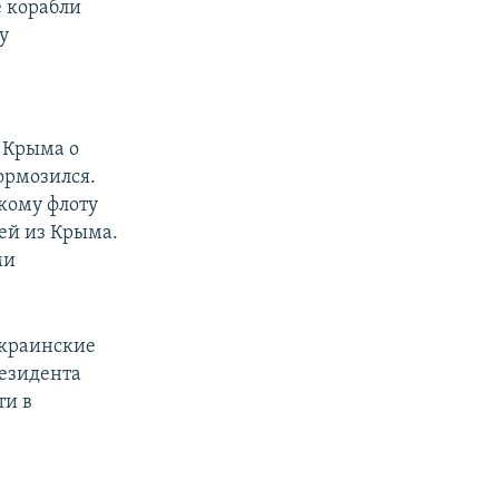
е корабли
у
 Крыма о
ормозился.
кому флоту
ей из Крыма.
ми
украинские
езидента
ти в