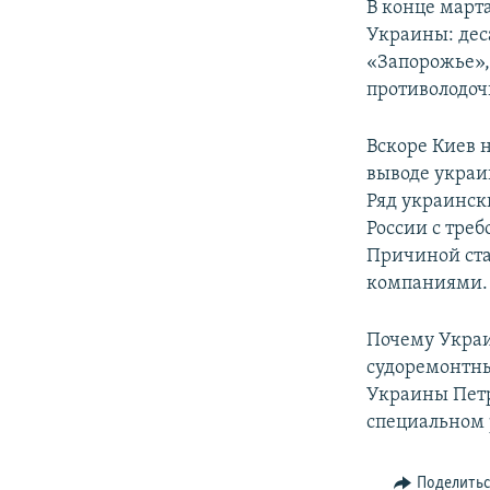
ПОБЕДИТЕЛЕЙ НЕ СУДЯТ?
В конце март
Украины: дес
КРЫМ.НЕПОКОРЕННЫЙ
«Запорожье»,
ELIFBE
противолодо
УКРАИНСКАЯ ПРОБЛЕМА КРЫМА
Вскоре Киев 
выводе украи
Ряд украинск
России с тре
Причиной ст
компаниями.
Почему Украи
судоремонтны
Украины Петр
специальном
Поделить