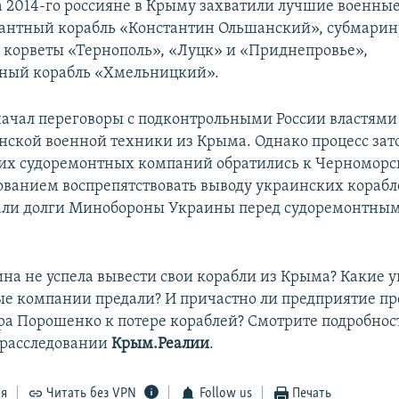
а 2014-го россияне в Крыму захватили лучшие военны
антный корабль «Константин Ольшанский», cубмарин
 корветы «Тернополь», «Луцк» и «Приднепровье»,
чный корабль «Хмельницкий».
начал переговоры с подконтрольными России властями
нской военной техники из Крыма. Однако процесс зат
их судоремонтных компаний обратились к Черноморс
бованием воспрепятствовать выводу украинских корабл
али долги Минобороны Украины перед судоремонтны
на не успела вывести свои корабли из Крыма? Какие 
е компании предали? И причастно ли предприятие пр
а Порошенко к потере кораблей? Смотрите подробнос
 расследовании
Крым.Реалии
.
ся
Читать без VPN
Follow us
Печать