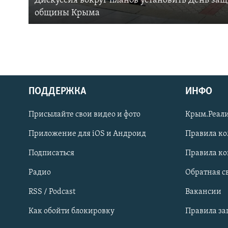
Дискуссия вокруг планов установить День за
общины Крыма
ПОДДЕРЖКА
ИНФО
Українською
Присылайте свои видео и фото
Крым.Реали
Qırımtatar
Приложение для iOS и Андроид
Правила к
Подписаться
Правила к
ПРИСОЕДИНЯЙТЕСЬ!
Радио
Обратная с
RSS / Podcast
Вакансии
Как обойти блокировку
Правила з
Все сайты RFE/RL