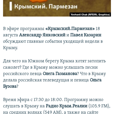
ПРИСОЕДИНЯЙТЕСЬ!
ПОБЕДИТЕЛЕЙ НЕ СУДЯТ?
КРЫМ.НЕПОКОРЕННЫЙ
ELIFBE
В эфире программы
«Крымский.Пармезан»
18
УКРАИНСКАЯ ПРОБЛЕМА КРЫМА
августа
Александр Янковский
и
Павел Казарин
Все сайты RFE/RL
обсуждают главные события уходящей недели в
Крыму.
Для чего на Южном берегу Крыма хотят затопить
самолет? Где в Крыму можно услышать песни
российского певца
Олега Газманова
? Что в Крыму
делала российская телеведущая и певица
Ольга
Бузова
?
Время эфира с 17:30 до 18:00. Программу можно
слушать в Крыму на
Радио Крым.Реалии
(105.9 FM),
на средних волнах (549 АМ), а также на сайте