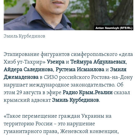
ПРИСОЕДИНЯЙТЕСЬ!
ПОБЕДИТЕЛЕЙ НЕ СУДЯТ?
КРЫМ.НЕПОКОРЕННЫЙ
ELIFBE
Эмиль Курбединов
УКРАИНСКАЯ ПРОБЛЕМА КРЫМА
Все сайты RFE/RL
Этапирование фигурантов симферопольского «дела
Хизб ут-Тахрир»
Узеира
и
Теймура Абдуллаевых
,
Айдера Салединова
,
Рустема Исмаилова
и
Эмиля
Джемаденова
в СИЗО российского Ростова-на-Дону
нарушает международное законодательство. Об
этом 29 августа в эфире
Радио
Крым.Реалии
сказал
крымский адвокат
Эмиль Курбединов
.
«Такое перемещение граждан Украины на
территорию России – это нарушение
гуманитарного права, Женевской конвенции,