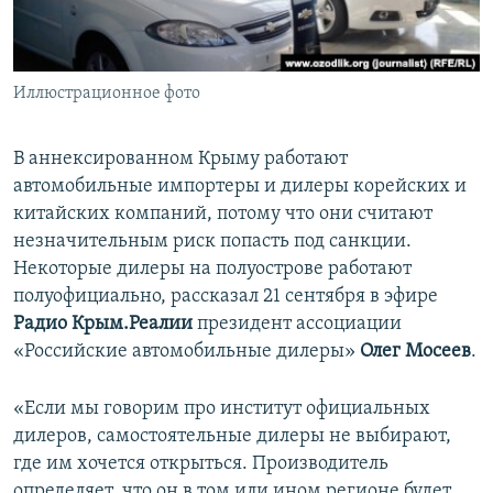
ПРИСОЕДИНЯЙТЕСЬ!
ПОБЕДИТЕЛЕЙ НЕ СУДЯТ?
КРЫМ.НЕПОКОРЕННЫЙ
Иллюстрационное фото
ELIFBE
УКРАИНСКАЯ ПРОБЛЕМА КРЫМА
В аннексированном Крыму работают
Все сайты RFE/RL
автомобильные импортеры и дилеры корейских и
китайских компаний, потому что они считают
незначительным риск попасть под санкции.
Некоторые дилеры на полуострове работают
полуофициально, рассказал 21 сентября в эфире
Радио Крым.Реалии
президент ассоциации
«Российские автомобильные дилеры»
Олег Мосеев
.
«Если мы говорим про институт официальных
дилеров, самостоятельные дилеры не выбирают,
где им хочется открыться. Производитель
определяет, что он в том или ином регионе будет