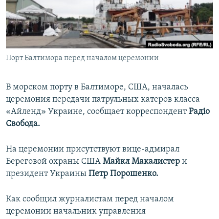
ПРИСОЕДИНЯЙТЕСЬ!
ПОБЕДИТЕЛЕЙ НЕ СУДЯТ?
КРЫМ.НЕПОКОРЕННЫЙ
ELIFBE
Порт Балтимора перед началом церемонии
УКРАИНСКАЯ ПРОБЛЕМА КРЫМА
Все сайты RFE/RL
В морском порту в Балтиморе, США, началась
церемония передачи патрульных катеров класса
«Айленд» Украине, сообщает корреспондент
Радіо
Свобода.
На церемонии присутствуют вице-адмирал
Береговой охраны США
Майкл Макалистер
и
президент Украины
Петр Порошенко.
Как сообщил журналистам перед началом
церемонии начальник управления