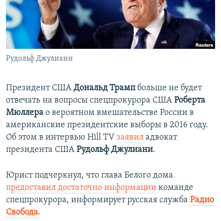
ПРИСОЕДИНЯЙТЕСЬ!
ПОБЕДИТЕЛЕЙ НЕ СУДЯТ?
КРЫМ.НЕПОКОРЕННЫЙ
ELIFBE
Рудольф Джулиани
УКРАИНСКАЯ ПРОБЛЕМА КРЫМА
Все сайты RFE/RL
Президент США
Дональд Трамп
больше не будет
отвечать на вопросы спецпрокурора США
Роберта
Мюллера
о вероятном вмешательстве России в
американские президентские выборы в 2016 году.
Об этом в интервью Hill TV
заявил
адвокат
президента США
Рудольф Джулиани
.
Юрист подчеркнул, что глава Белого дома
предоставил достаточно информации
команде
спецпрокурора, информирует русская служба
Радио
Свобода.