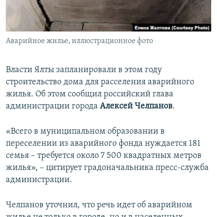
ПРИСОЕДИНЯЙТЕСЬ!
ПОБЕДИТЕЛЕЙ НЕ СУДЯТ?
КРЫМ.НЕПОКОРЕННЫЙ
Аварийное жилье, иллюстрационное фото
ELIFBE
УКРАИНСКАЯ ПРОБЛЕМА КРЫМА
Власти Ялты запланировали в этом году
Все сайты RFE/RL
строительство дома для расселения аварийного
жилья. Об этом сообщил российский глава
администрации города
Алексей Челпанов
.
«Всего в муниципальном образовании в
переселении из аварийного фонда нуждается 181
семья – требуется около 7 500 квадратных метров
жилья», – цитирует градоначальника пресс-служба
администрации.
Челпанов уточнил, что речь идет об аварийном