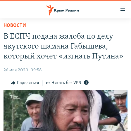
Доступность
ссылки
Вернуться
НОВОСТИ
к
НОВОСТИ
В ЕСПЧ подана жалоба по делу
основному
СПЕЦПРОЕКТЫ
содержанию
якутского шамана Габышева,
ВОДА
Вернутся
ГРУЗ 200
который хочет «изгнать Путина»
к
ИСТОРИЯ
КАРТА ВОЕННЫХ ОБЪЕКТОВ КРЫМА
главной
26 мая 2020, 09:58
ЕЩЕ
11 ЛЕТ ОККУПАЦИИ КРЫМА. 11 ИСТОРИЙ СОПРОТИВЛЕНИЯ
навигации
Вернутся
Поделиться
Читать без VPN
РАДІО СВОБОДА
ИНТЕРАКТИВ
к
КАК ОБОЙТИ БЛОКИРОВКУ
ИНФОГРАФИКА
поиску
ТЕЛЕПРОЕКТ КРЫМ.РЕАЛИИ
Українською
СОВЕТЫ ПРАВОЗАЩИТНИКОВ
Qırımtatar
ПРОПАВШИЕ БЕЗ ВЕСТИ