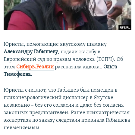
ПРИСОЕДИНЯЙТЕСЬ!
ПОБЕДИТЕЛЕЙ НЕ СУДЯТ?
КРЫМ.НЕПОКОРЕННЫЙ
ELIFBE
УКРАИНСКАЯ ПРОБЛЕМА КРЫМА
Юристы, помогающие якутскому шаману
Все сайты RFE/RL
Александру Габышеву
, подали жалобу в
Европейский суд по правам человека (ЕСПЧ). Об
этом
Сибирь.Реалии
рассказала адвокат
Ольга
Тимофеева.
Юристы считают, что Габышев был помещен в
психоневрологический диспансер в Якутске
незаконно – без его согласия и даже без согласия
законных представителей. Ранее психиатрическая
экспертиза по заказу следствия признала Габышева
невменяемым.