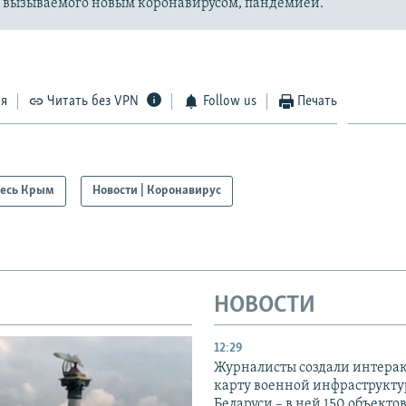
, вызываемого новым коронавирусом, пандемией.
ся
Читать без VPN
Follow us
Печать
есь Крым
Новости | Коронавирус
НОВОСТИ
12:29
Журналисты создали интера
карту военной инфраструкт
Беларуси – в ней 150 объекто