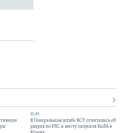
11:45
ктивную
В Генеральном штабе ВСУ отчитались об
уры
ударах по РЛС и месту запусков БпЛА в
в
Крыму