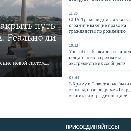
11:25
США: Трамп подписал указы,
закрыть путь
ограничивающие право на
гражданство по рождению
. Реально ли
10:12
YouTube заблокировал канал
общины» из-за рекламы
ление новой системы
экстремистских сообществ
08:44
В Крыму и Севастополе были
взрывы, на аэродроме «Гвар
возник пожар с детонацией 
ПРИСОЕДИНЯЙТЕСЬ!