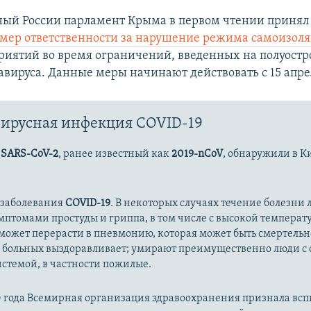
ый России парламент Крыма в первом чтении приня
мер ответственности за нарушение режима самоизол
риятий во время ограничений, введенных на полуостро
авируса. Данные меры начинают действовать с 15 апре
ирусная инфекция COVID-19
с
SARS-CoV-2
, ранее известный как
2019-nCoV
, обнаружили в К
 заболевания
COVID-19
. В некоторых случаях течение болезни л
имптомами простуды и гриппа, в том числе с высокой температ
может перерасти в пневмонию, которая может быть смертельн
 больных выздоравливает; умирают преимущественно люди с
стемой, в частности пожилые.
20 года Всемирная организация здравоохранения признала вс