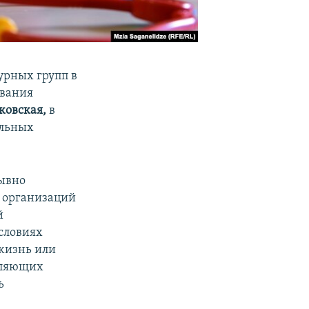
урных групп в
ования
ковская,
в
ельных
рывно
 организаций
й
словиях
 жизнь или
вляющих
ь