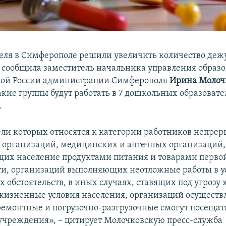
преля в Симферополе решили увеличить количество деж
к сообщила заместитель начальника управления образ
ной России администрации Симферополя
Ирина Молоч
такие группы будут работать в 7 дошкольных образоват
.
ели которых относятся к категории работников непре
организаций, медицинских и аптечных организаций,
их население продуктами питания и товарами перво
и, организаций выполняющих неотложные работы в у
 обстоятельств, в иных случаях, ставящих под угрозу
жизненные условия населения, организаций осущест
емонтные и погрузочно-разгрузочные смогут посещат
чреждения», – цитирует Молочковскую пресс-служба