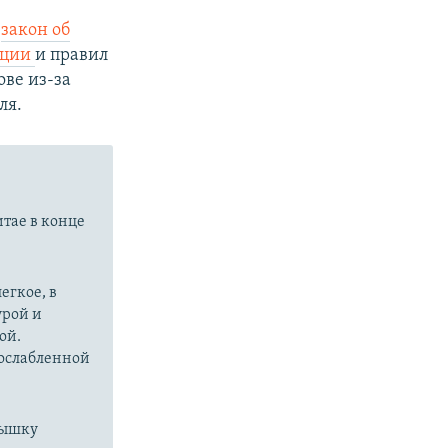
л
закон об
яции
и правил
ве из-за
ля.
итае в конце
егкое, в
урой и
ой.
 ослабленной
пышку