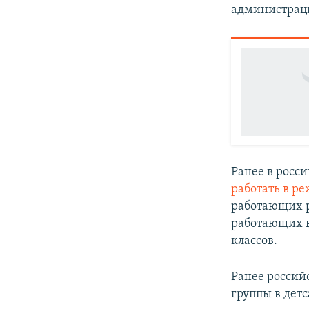
администрац
Ранее в росс
работать в р
работающих р
работающих в 
классов.
Ранее россий
группы в дет