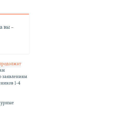
а вы –
 продолжат
кам
о заявлениям
еников 1-4
ежурные