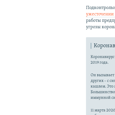
Подконтрольн
ужесточении 
работы предп
угрозы корон
Коронав
Коронавиру
2019 года.
Он вызывает
других – с с
кашлем. Это 
Большинство
иммунной си
11 марта 20