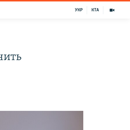
УКР
КТА
чить