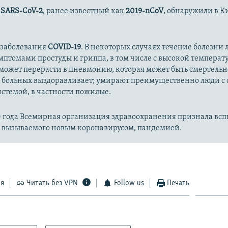
с
SARS-CoV-2
, ранее известный как
2019-nCoV
, обнаружили в К
 заболевания
COVID-19
. В некоторых случаях течение болезни л
имптомами простуды и гриппа, в том числе с высокой температ
может перерасти в пневмонию, которая может быть смертельн
 больных выздоравливает; умирают преимущественно люди с
стемой, в частности пожилые.
20 года Всемирная организация здравоохранения признала вс
, вызываемого новым коронавирусом, пандемией.
ся
Читать без VPN
Follow us
Печать