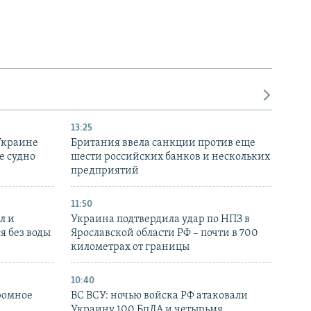
13:25
Украине
Британия ввела санкции против еще
е судно
шести российских банков и нескольких
предприятий
11:50
л и
Украина подтвердила удар по НПЗ в
я без воды
Ярославской области РФ – почти в 700
километрах от границы
10:40
ромное
ВС ВСУ: ночью войска РФ атаковали
Украину 100 БпЛА и четырьмя