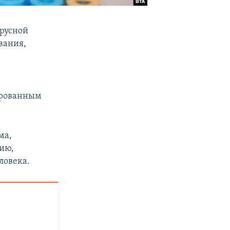
ирусной
вания,
ированным
ма,
ию,
ловека.