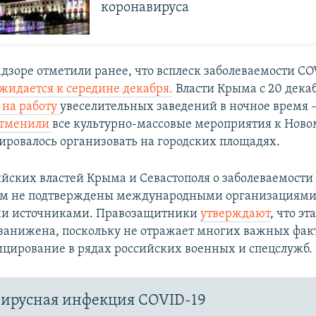
коронавируса
адзоре отметили ранее,
что всплеск заболеваемости CO
жидается к середине декабря.
Власти Крыма с 20 дека
 на работу
увеселительных заведений в ночное время – 
тменили
все культурно-массовые мероприятия к Новом
ировалось организовать на городских площадях.
йских властей Крыма и Севастополя о заболеваемости
ом не подтверждены международными организациями
и источниками. Правозащитники
утверждают
, что эт
занижена, поскольку не отражает многих важных фак
цирование в рядах российских военных и спецслужб.
ирусная инфекция COVID-19