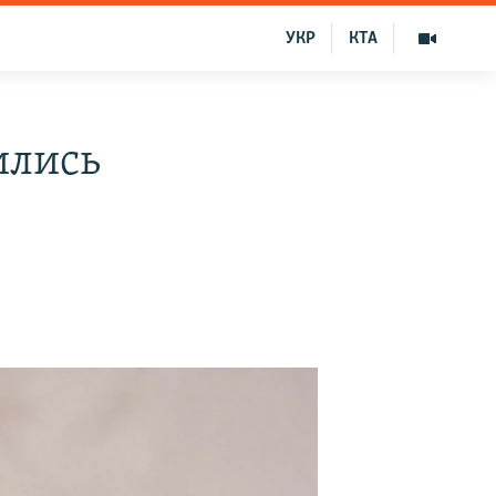
УКР
КТА
ились