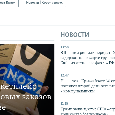
есь Крым
Новости | Коронавирус
НОВОСТИ
13:58
В Швеции решили передать 
задержанное в марте грузово
Caffa из «теневого флота» РФ
12:47
На востоке Крыма более 30 се
ркетплейс
поселков второй день остаютс
– коммунальщики
овых заказов
11:15
ве
Трамп заявил, что в США «ог
количество боеприпасов»