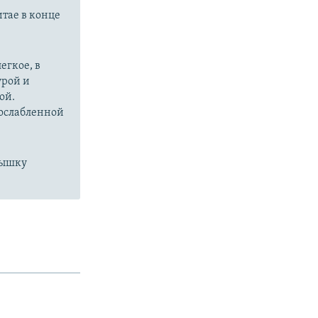
итае в конце
егкое, в
урой и
ой.
 ослабленной
пышку