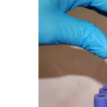
ПОБЕДИТЕЛЕЙ НЕ СУДЯТ?
КРЫМ.НЕПОКОРЕННЫЙ
ELIFBE
УКРАИНСКАЯ ПРОБЛЕМА КРЫМА