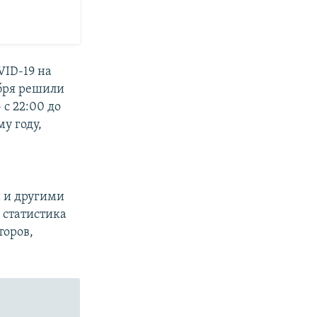
VID-19 на
бря решили
с 22:00 до
у году,
 и другими
а статистика
торов,