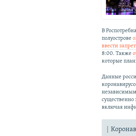
В Роспотребн
полуострове
о
ввести запрет
8:00. Также
о
которые план
Данные росси
коронавирус
независимым
существенно 
включая инфи
Коронав