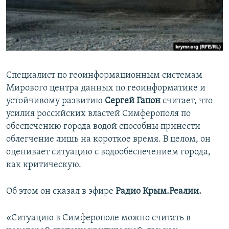
ПРИСОЕДИНЯЙТЕСЬ!
ПОБЕДИТЕЛЕЙ НЕ СУДЯТ?
КРЫМ.НЕПОКОРЕННЫЙ
ELIFBE
УКРАИНСКАЯ ПРОБЛЕМА КРЫМА
Специалист по геоинформационным системам
Все сайты RFE/RL
Мирового центра данных по геоинформатике и
устойчивому развитию
Сергей Гапон
считает, что
усилия российских властей Симферополя по
обеспечению города водой способны принести
облегчение лишь на короткое время. В целом, он
оценивает ситуацию с водообеспечением города,
как критическую.
Об этом он сказал в эфире
Радио Крым.Реалии.
«Ситуацию в Симферополе можно считать в