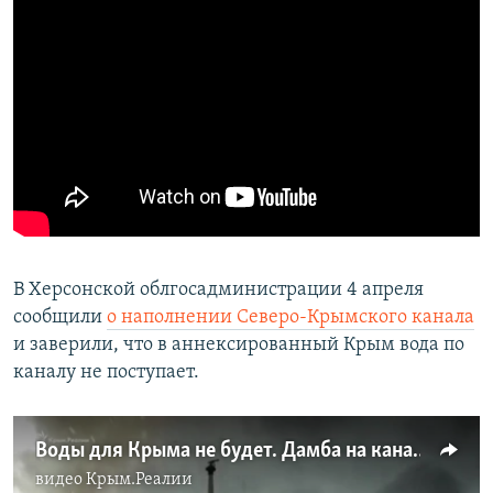
В Херсонской облгосадминистрации 4 апреля
сообщили
о наполнении Северо-Крымского канала
и заверили, что в аннексированный Крым вода по
каналу не поступает.
Воды для Крыма не будет. Дамба на канале не готова | Крым.Реалии ТВ
видео
Крым.Реалии