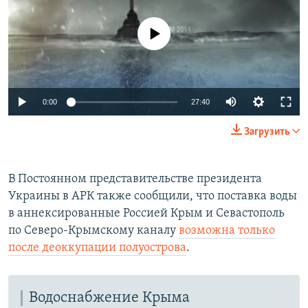
No media source currently available
Auto
0:00
27:40
270p
Загрузить
360p
Auto
270p
360p
404p
404p
В Постоянном представительстве президента
Украины в АРК также сообщили, что поставка воды
1080p
1080p
в аннексированные Россией Крым и Севастополь
по Северо-Крымскому каналу
возможна только
после деоккупации полуострова
.
Водоснабжение Крыма