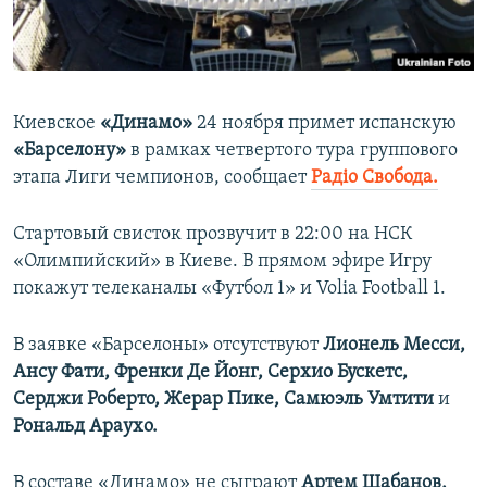
ПРИСОЕДИНЯЙТЕСЬ!
ПОБЕДИТЕЛЕЙ НЕ СУДЯТ?
КРЫМ.НЕПОКОРЕННЫЙ
ELIFBE
Киевское
«Динамо»
24 ноября примет испанскую
УКРАИНСКАЯ ПРОБЛЕМА КРЫМА
«Барселону»
в рамках четвертого тура группового
Все сайты RFE/RL
этапа Лиги чемпионов, сообщает
Радіо Свобода.
Стартовый свисток прозвучит в 22:00 на НСК
«Олимпийский» в Киеве. В прямом эфире Игру
покажут телеканалы «Футбол 1» и Volia Football 1.
В заявке «Барселоны» отсутствуют
Лионель Месси,
Ансу Фати, Френки Де Йонг, Серхио Бускетс,
Серджи Роберто, Жерар Пике, Самюэль Умтити
и
Рональд Араухо.
В составе «Динамо» не сыграют
Артем Шабанов,