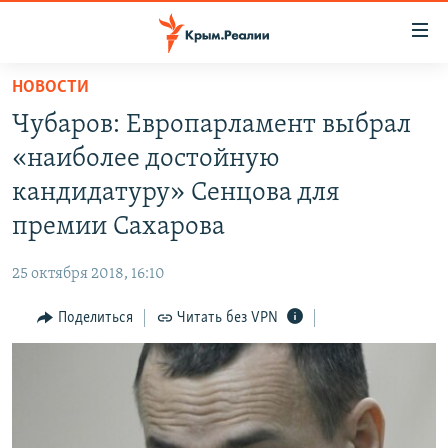
Доступность
ссылки
Вернуться
НОВОСТИ
к
НОВОСТИ
Чубаров: Европарламент выбрал
основному
СПЕЦПРОЕКТЫ
содержанию
«наиболее достойную
ВОДА
Вернутся
ГРУЗ 200
кандидатуру» Сенцова для
к
ИСТОРИЯ
КАРТА ВОЕННЫХ ОБЪЕКТОВ КРЫМА
премии Сахарова
главной
ЕЩЕ
11 ЛЕТ ОККУПАЦИИ КРЫМА. 11 ИСТОРИЙ СОПРОТИВЛЕНИЯ
навигации
25 октября 2018, 16:10
Вернутся
РАДІО СВОБОДА
ИНТЕРАКТИВ
к
Поделиться
Читать без VPN
КАК ОБОЙТИ БЛОКИРОВКУ
ИНФОГРАФИКА
поиску
ТЕЛЕПРОЕКТ КРЫМ.РЕАЛИИ
Українською
СОВЕТЫ ПРАВОЗАЩИТНИКОВ
Qırımtatar
ПРОПАВШИЕ БЕЗ ВЕСТИ