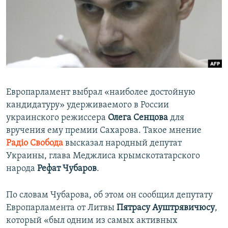
ПРИСОЕДИНЯЙТЕСЬ!
ПОБЕДИТЕЛЕЙ НЕ СУДЯТ?
КРЫМ.НЕПОКОРЕННЫЙ
ELIFBE
УКРАИНСКАЯ ПРОБЛЕМА КРЫМА
Все сайты RFE/RL
Европарламент выбрал «наиболее достойную
кандидатуру» удерживаемого в России
украинского режиссера
Олега Сенцова
для
вручения ему премии Сахарова. Такое мнение
Радіо Свобода
высказал народный депутат
Украины, глава Меджлиса крымскотатарского
народа
Рефат Чубаров
.
По словам Чубарова, об этом он сообщил депутату
Европарламента от Литвы
Пятрасу Ауштрявичюсу
,
который «был одним из самых активных