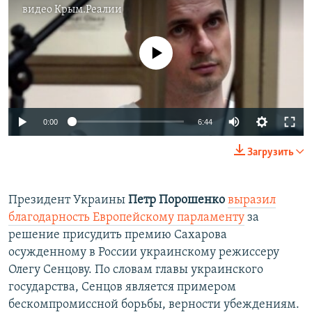
видео
Крым.Реалии
No media source currently available
0:00
6:44
Загрузить
Президент Украины
Петр Порошенко
выразил
благодарность Европейскому парламенту
за
решение присудить премию Сахарова
осужденному в России украинскому режиссеру
Олегу Сенцову. По словам главы украинского
государства, Сенцов является примером
бескомпромиссной борьбы, верности убеждениям.