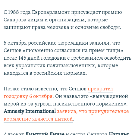
С 1988 года Европарламент присуждает премию
Сахарова лицам и организациям, которые
защищают права человека и основные свободы.
5 октября российские тюремщики заявили, что
Сенцов «письменно согласился на прием пищи»
после 145 дней голодовки с требованием освободить
всех украинских политзаключенных, которые
находятся в российских тюрьмах.
Позже стало известно, что Сенцов
прекратит
голодовку 6 октября
. Он назвал это «вынужденной
мерой из-за угрозы насильственного кормления».
Amnesty International
заявила, что принудительное
кормление является пыткой
.
Адвокат
Дмитрий Динзе
и сестра Сенцова
Наталья