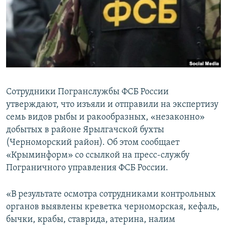
ПРИСОЕДИНЯЙТЕСЬ!
ПОБЕДИТЕЛЕЙ НЕ СУДЯТ?
КРЫМ.НЕПОКОРЕННЫЙ
ELIFBE
УКРАИНСКАЯ ПРОБЛЕМА КРЫМА
Все сайты RFE/RL
Сотрудники Погранслужбы ФСБ России
утверждают, что изъяли и отправили на экспертизу
семь видов рыбы и ракообразных, «незаконно»
добытых в районе Ярылгачской бухты
(Черноморский район). Об этом сообщает
«Крыминформ» со ссылкой на пресс-службу
Пограничного управления ФСБ России.
«В результате осмотра сотрудниками контрольных
органов выявлены креветка черноморская, кефаль,
бычки, крабы, ставрида, атерина, налим