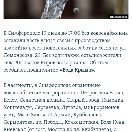
ПРИСОЕДИНЯЙТЕСЬ!
ПОБЕДИТЕЛЕЙ НЕ СУДЯТ?
КРЫМ.НЕПОКОРЕННЫЙ
ELIFBE
В Симферополе 19 июля до 17:00 без водоснабжения
УКРАИНСКАЯ ПРОБЛЕМА КРЫМА
оставили часть улиц в связи с производством
Все сайты RFE/RL
аварийно-восстановительных работ на сетях по ул.
Ломоносова, 29. Без воды также остались жители
села Льговское Кировского района. Об этом
сообщает предприятие
«Вода Крыма».
В частности, в Симферополе ограничено
водоснабжение микрорайонов: Петровская Балка,
Белое, Солнечная долина, Старый город, Каменка,
Хошкельды, Сергеевка, Луговое, микрорайонов
улиц: Мате Залки, 51 Армии, Куйбышева,
Лермонтова, пр. Победы, Кечкеметская, Бела Куна,
Киевская (от гост. Москва до пл. Куйбышева), с.