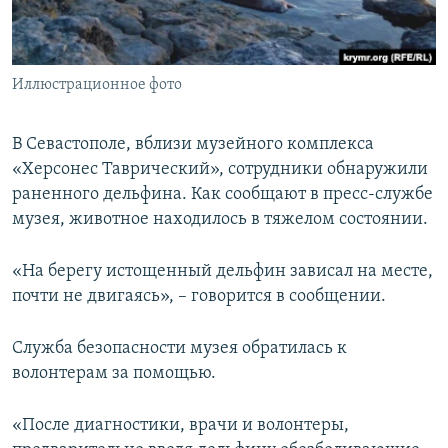
ПРИСОЕДИНЯЙТЕСЬ!
ПОБЕДИТЕЛЕЙ НЕ СУДЯТ?
КРЫМ.НЕПОКОРЕННЫЙ
Иллюстрационное фото
ELIFBE
УКРАИНСКАЯ ПРОБЛЕМА КРЫМА
В Севастополе, вблизи музейного комплекса
Все сайты RFE/RL
«Херсонес Таврический», сотрудники обнаружили
раненного дельфина. Как сообщают в пресс-службе
музея, животное находилось в тяжелом состоянии.
«На берегу истощенный дельфин зависал на месте,
почти не двигаясь», – говорится в сообщении.
Служба безопасности музея обратилась к
волонтерам за помощью.
«После диагностики, врачи и волонтеры,