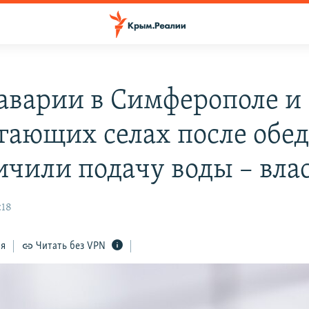
 аварии в Симферополе и
гающих селах после обед
ичили подачу воды – вла
:18
ся
Читать без VPN