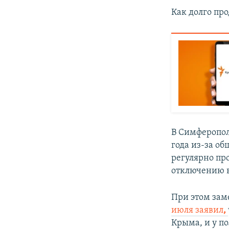
Как долго пр
В Симферопол
года из-за о
регулярно пр
отключению в
При этом зам
июля заявил
,
Крыма, и у по