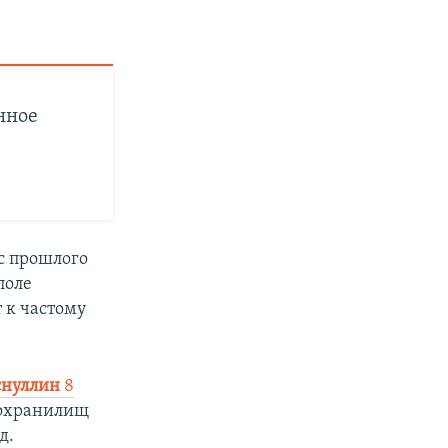
нное
с прошлого
поле
 к частому
снуллин
8
дохранилищ
д.