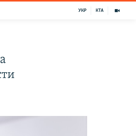
УКР
КТА
а
сти