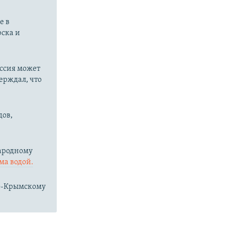
е в
рска и
оссия может
ерждал, что
дов,
народному
ма водой.
ро-Крымскому