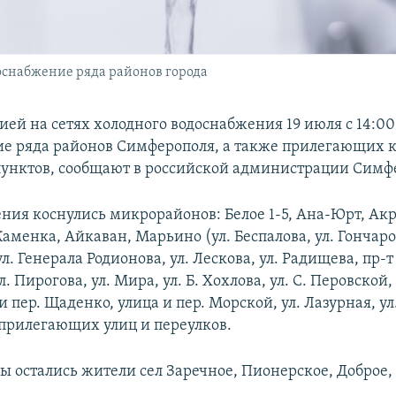
оснабжение ряда районов города
рией на сетях холодного водоснабжения 19 июля с 14:0
е ряда районов Симферополя, а также прилегающих к
унктов, сообщают в российской администрации Симф
ения коснулись микрорайонов: Белое 1-5, Ана-Юрт, Ак
менка, Айкаван, Марьино (ул. Беспалова, ул. Гончаров
л. Генерала Родионова, ул. Лескова, ул. Радищева, пр-т
ул. Пирогова, ул. Мира, ул. Б. Хохлова, ул. С. Перовской
и пер. Щаденко, улица и пер. Морской, ул. Лазурная, ул
 прилегающих улиц и переулков.
ды остались жители сел Заречное, Пионерское, Доброе