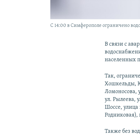
С 14:00 в Симферополе ограничено вод
В связи с ава
водоснабжени
населенных п
Так, огранич
Хошкельды, Ка
Ломоносова, у
ул. Рылеева, 
Шоссе, улица 
Родниковая),
Также без во