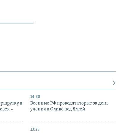
14:30
аршрутку в
Военные РФ проводят вторые за день
овек –
учения в Оливе под Ялтой
13:25