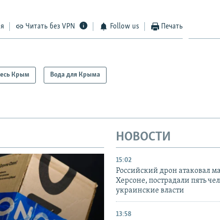
ся
Читать без VPN
Follow us
Печать
есь Крым
Вода для Крыма
НОВОСТИ
15:02
Российский дрон атаковал м
Херсоне, пострадали пять чел
украинские власти
13:58