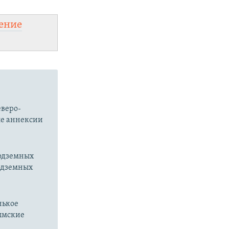
ение
еверо-
ле аннексии
подземных
подземных
нькое
рымские