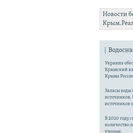
Новости б
Крым.Реа
Водосн
Украина обес
Крымский ка
Крыма Россие
Запасы воды
источников. 
источников п
В 2020 году 
количество о
ученые.