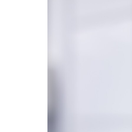
ПОБЕДИТЕЛЕЙ НЕ СУДЯТ?
КРЫМ.НЕПОКОРЕННЫЙ
ELIFBE
УКРАИНСКАЯ ПРОБЛЕМА КРЫМА