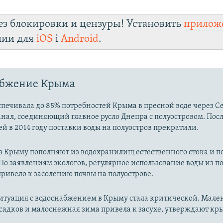
ез блокировки и цензуры! Установить
прилож
лии для
iOS
і
Android
.
абжение Крыма
печивала до 85% потребностей Крыма в пресной воде через С
нал, соединяющий главное русло Днепра с полуостровом. Пос
й в 2014 году поставки воды на полуостров прекратили.
 в Крыму пополняют из водохранилищ естественного стока и 
По заявлениям экологов, регулярное использование воды из 
ривело к засолению почвы на полуострове.
ситуация с водоснабжением в Крыму стала критической. Мале
садков и малоснежная зима привела к засухе, утверждают к