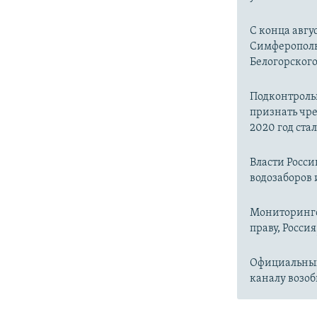
С конца авгу
Симферопольс
Белогорског
Подконтроль
признать чр
2020 год ста
Власти Росс
водозаборов 
Мониторинго
праву, Россия
Официальный
каналу возоб