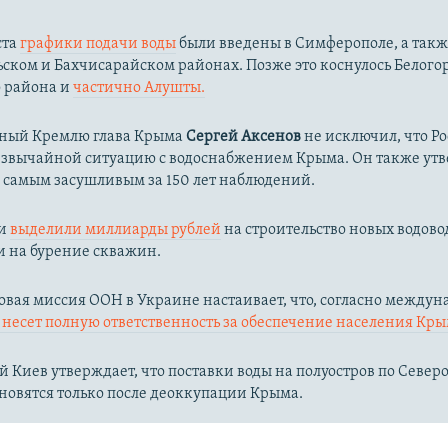
ста
графики подачи воды
были введены в Симферополе, а такж
ком и Бахчисарайском районах. Позже это коснулось Белого
о района и
частично Алушты.
ный Кремлю глава Крыма
Сергей Аксенов
не исключил, что Р
езвычайной ситуацию с водоснабжением Крыма. Он также утв
л самым засушливым за 150 лет наблюдений.​
ии
выделили миллиарды рублей
на строительство новых водово
и на бурение скважин.
вая миссия ООН в Украине настаивает, что, согласно между
несет полную ответственность за обеспечение населения Кры
 Киев утверждает, что поставки воды на полуостров по Севе
новятся только после деоккупации Крыма.