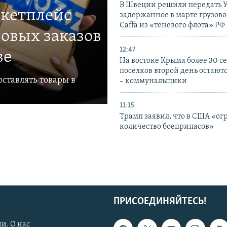
В Швеции решили передать 
ркетплейс
задержанное в марте грузово
Caffa из «теневого флота» РФ
овых заказов
12:47
ве
На востоке Крыма более 30 се
поселков второй день остаютс
ставлять товары в
– коммунальщики
11:15
Трамп заявил, что в США «ог
количество боеприпасов»
ПРИСОЕДИНЯЙТЕСЬ!
и. О нас