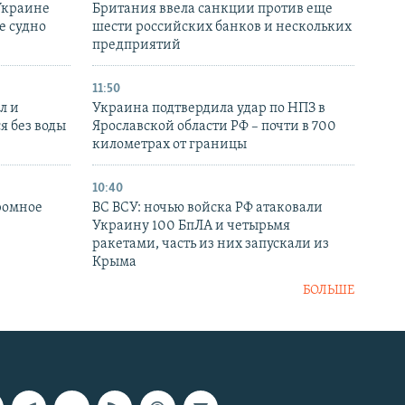
Украине
Британия ввела санкции против еще
е судно
шести российских банков и нескольких
предприятий
11:50
л и
Украина подтвердила удар по НПЗ в
я без воды
Ярославской области РФ – почти в 700
километрах от границы
10:40
ромное
ВС ВСУ: ночью войска РФ атаковали
Украину 100 БпЛА и четырьмя
ракетами, часть из них запускали из
Крыма
БОЛЬШЕ