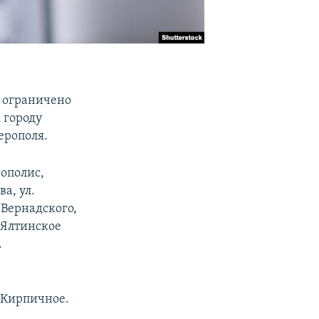
0 ограничено
 городу
ерополя.
рополис,
а, ул.
 Вернадского,
, Ялтинское
.
, Кирпичное.