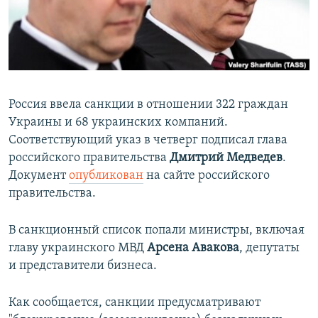
ПРИСОЕДИНЯЙТЕСЬ!
ПОБЕДИТЕЛЕЙ НЕ СУДЯТ?
КРЫМ.НЕПОКОРЕННЫЙ
ELIFBE
УКРАИНСКАЯ ПРОБЛЕМА КРЫМА
Россия ввела санкции в отношении 322 граждан
Все сайты RFE/RL
Украины и 68 украинских компаний.
Соответствующий указ в четверг подписал глава
российского правительства
Дмитрий Медведев
.
Документ
опубликован
на сайте российского
правительства.
В санкционный список попали министры, включая
главу украинского МВД
Арсена Авакова
, депутаты
и представители бизнеса.
Как сообщается, санкции предусматривают