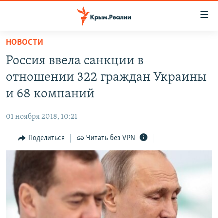
Доступность
ссылки
Вернуться
НОВОСТИ
к
НОВОСТИ
Россия ввела санкции в
основному
СПЕЦПРОЕКТЫ
содержанию
отношении 322 граждан Украины
ВОДА
Вернутся
ГРУЗ 200
и 68 компаний
к
ИСТОРИЯ
КАРТА ВОЕННЫХ ОБЪЕКТОВ КРЫМА
главной
01 ноября 2018, 10:21
ЕЩЕ
11 ЛЕТ ОККУПАЦИИ КРЫМА. 11 ИСТОРИЙ СОПРОТИВЛЕНИЯ
навигации
Вернутся
Поделиться
Читать без VPN
РАДІО СВОБОДА
ИНТЕРАКТИВ
к
КАК ОБОЙТИ БЛОКИРОВКУ
ИНФОГРАФИКА
поиску
ТЕЛЕПРОЕКТ КРЫМ.РЕАЛИИ
Українською
СОВЕТЫ ПРАВОЗАЩИТНИКОВ
Qırımtatar
ПРОПАВШИЕ БЕЗ ВЕСТИ