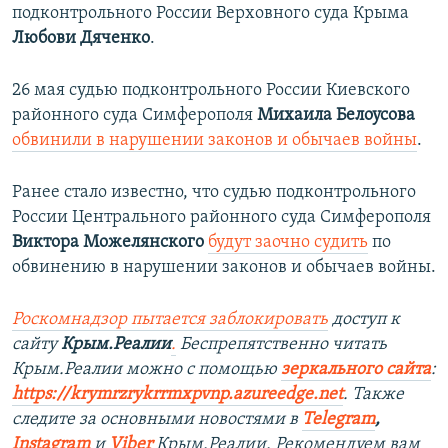
подконтрольного России Верховного суда Крыма
Любови Дяченко
.
26 мая судью подконтрольного России Киевского
районного суда Симферополя
Михаила Белоусова
обвинили в нарушении законов и обычаев войны
.
Ранее стало известно, что судью подконтрольного
России Центрального районного суда Симферополя
Виктора Можелянского
будут заочно судить
по
обвинению в нарушении законов и обычаев войны.
Роскомнадзор пытается заблокировать
доступ к
сайту
Крым.Реалии
.
Беспрепятственно читать
Крым.Реалии можно с помощью
зеркального сайта
:
https://krymrzrykrrmxpvnp.azureedge.net
.
Также
следите за основными новостями в
Telegram
,
Instagram
и
Viber
Крым.Реалии. Рекомендуем вам