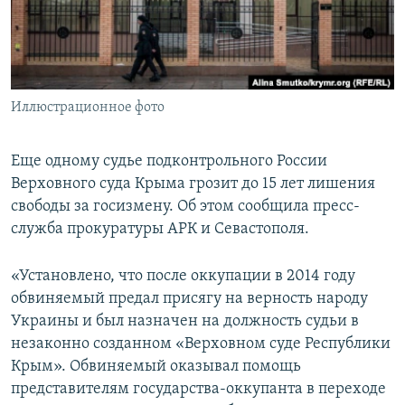
ПРИСОЕДИНЯЙТЕСЬ!
ПОБЕДИТЕЛЕЙ НЕ СУДЯТ?
КРЫМ.НЕПОКОРЕННЫЙ
ELIFBE
Иллюстрационное фото
УКРАИНСКАЯ ПРОБЛЕМА КРЫМА
Все сайты RFE/RL
Еще одному судье подконтрольного России
Верховного суда Крыма грозит до 15 лет лишения
свободы за госизмену. Об этом сообщила пресс-
служба прокуратуры АРК и Севастополя.
«Установлено, что после оккупации в 2014 году
обвиняемый предал присягу на верность народу
Украины и был назначен на должность судьи в
незаконно созданном «Верховном суде Республики
Крым». Обвиняемый оказывал помощь
представителям государства-оккупанта в переходе