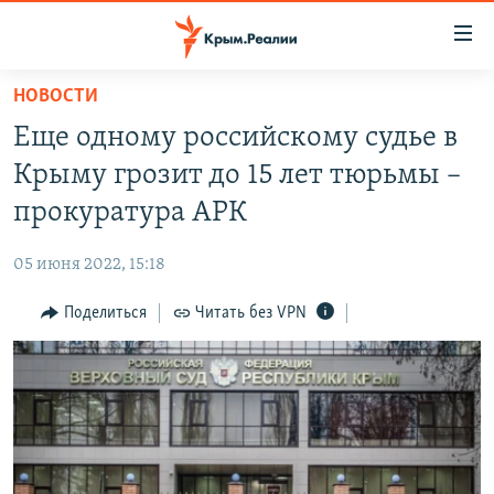
Доступность
ссылки
Вернуться
НОВОСТИ
к
НОВОСТИ
Еще одному российскому судье в
основному
СПЕЦПРОЕКТЫ
содержанию
Крыму грозит до 15 лет тюрьмы –
ВОДА
Вернутся
ГРУЗ 200
прокуратура АРК
к
ИСТОРИЯ
КАРТА ВОЕННЫХ ОБЪЕКТОВ КРЫМА
главной
05 июня 2022, 15:18
ЕЩЕ
11 ЛЕТ ОККУПАЦИИ КРЫМА. 11 ИСТОРИЙ СОПРОТИВЛЕНИЯ
навигации
Вернутся
Поделиться
Читать без VPN
РАДІО СВОБОДА
ИНТЕРАКТИВ
к
КАК ОБОЙТИ БЛОКИРОВКУ
ИНФОГРАФИКА
поиску
ТЕЛЕПРОЕКТ КРЫМ.РЕАЛИИ
Українською
СОВЕТЫ ПРАВОЗАЩИТНИКОВ
Qırımtatar
ПРОПАВШИЕ БЕЗ ВЕСТИ