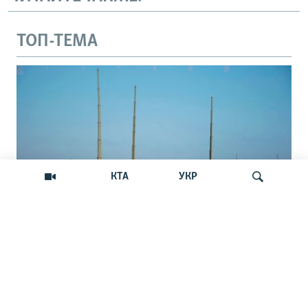
ТОП-ТЕМА
КТА
УКР
В Севастополе поражена российская
Искать
станция РЭБ: какие будут последствия
В марте 2017 года сообщалось о развертывании в
Крыму комплекса РЭБ «Мурманск-БН»