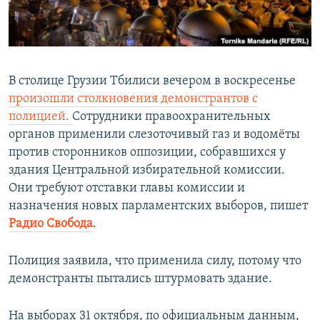
ПРИСОЕДИНЯЙТЕСЬ!
ПОБЕДИТЕЛЕЙ НЕ СУДЯТ?
КРЫМ.НЕПОКОРЕННЫЙ
ELIFBE
В столице Грузии Тбилиси вечером в воскресенье
УКРАИНСКАЯ ПРОБЛЕМА КРЫМА
произошли столкновения демонстрантов с
Все сайты RFE/RL
полицией.
Сотрудники правоохранительных
органов применили слезоточивый газ и водомёты
против сторонников оппозиции, собравшихся у
здания Центральной избирательной комиссии.
Они требуют отставки главы комиссии и
назначения новых парламентских выборов, пишет
Радио Свобода
.
Полиция заявила, что применила силу, потому что
демонстранты пытались штурмовать здание.
На выборах 31 октября, по официальным данным,