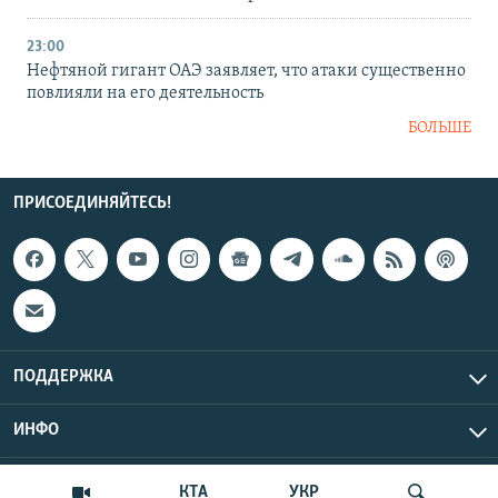
23:00
Нефтяной гигант ОАЭ заявляет, что атаки существенно
повлияли на его деятельность
БОЛЬШЕ
ПРИСОЕДИНЯЙТЕСЬ!
ПОДДЕРЖКА
ИНФО
UTC+3
Copyright Крым.Реалии, 2026 | Все права защищены.
КТА
УКР