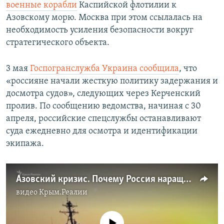
военные корабли
Каспийской флотилии к
Азовскому морю. Москва при этом ссылалась на
необходимость усиления безопасности вокруг
стратегического объекта.
3 мая
Госпогранслужба Украина сообщила
, что
«россияне начали жесткую политику задержания и
досмотра судов», следующих через Керченский
пролив. По сообщению ведомства, начиная с 30
апреля, российские спецслужбы останавливают
суда ежедневно для осмотра и идентификации
экипажа.
Азовский кризис. Почему Россия наращивает активность в море? (видео)
видео
Крым.Реалии
No media source currently available