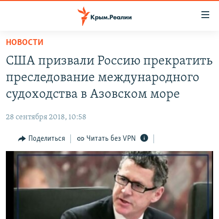
Доступность
ссылки
Вернуться
НОВОСТИ
к
НОВОСТИ
США призвали Россию прекратить
основному
СПЕЦПРОЕКТЫ
содержанию
преследование международного
ВОДА
Вернутся
ГРУЗ 200
судоходства в Азовском море
к
ИСТОРИЯ
КАРТА ВОЕННЫХ ОБЪЕКТОВ КРЫМА
главной
28 сентября 2018, 10:58
ЕЩЕ
11 ЛЕТ ОККУПАЦИИ КРЫМА. 11 ИСТОРИЙ СОПРОТИВЛЕНИЯ
навигации
Вернутся
Поделиться
Читать без VPN
РАДІО СВОБОДА
ИНТЕРАКТИВ
к
КАК ОБОЙТИ БЛОКИРОВКУ
ИНФОГРАФИКА
поиску
ТЕЛЕПРОЕКТ КРЫМ.РЕАЛИИ
Українською
СОВЕТЫ ПРАВОЗАЩИТНИКОВ
Qırımtatar
ПРОПАВШИЕ БЕЗ ВЕСТИ