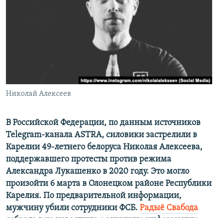
ПРИСОЕДИНЯЙТЕСЬ!
ПОБЕДИТЕЛЕЙ НЕ СУДЯТ?
КРЫМ.НЕПОКОРЕННЫЙ
ELIFBE
УКРАИНСКАЯ ПРОБЛЕМА КРЫМА
Все сайты RFE/RL
Николай Алексеев
В Российской Федерации, по данным источников
Telegram-канала ASTRA, силовики застрелили в
Карелии 49-летнего белоруса Николая Алексеева,
поддержавшего протесты против режима
Александра Лукашенко в 2020 году. Это могло
произойти 6 марта в Олонецком районе Республики
Карелия. По предварительной информации,
мужчину убили сотрудники ФСБ.
Радыё Свабода