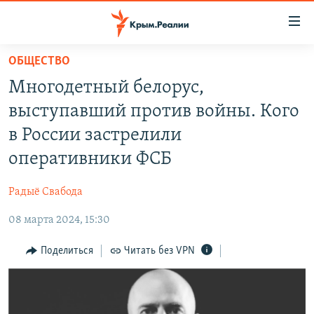
Доступность
ссылки
Вернуться
ОБЩЕСТВО
к
НОВОСТИ
Многодетный белорус,
основному
СПЕЦПРОЕКТЫ
содержанию
выступавший против войны. Кого
ВОДА
Вернутся
ГРУЗ 200
в России застрелили
к
ИСТОРИЯ
КАРТА ВОЕННЫХ ОБЪЕКТОВ КРЫМА
оперативники ФСБ
главной
ЕЩЕ
11 ЛЕТ ОККУПАЦИИ КРЫМА. 11 ИСТОРИЙ СОПРОТИВЛЕНИЯ
навигации
Радыё Свабода
Вернутся
РАДІО СВОБОДА
ИНТЕРАКТИВ
к
08 марта 2024, 15:30
КАК ОБОЙТИ БЛОКИРОВКУ
ИНФОГРАФИКА
поиску
Поделиться
Читать без VPN
ТЕЛЕПРОЕКТ КРЫМ.РЕАЛИИ
Українською
СОВЕТЫ ПРАВОЗАЩИТНИКОВ
Qırımtatar
ПРОПАВШИЕ БЕЗ ВЕСТИ