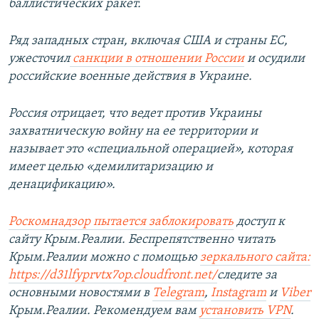
баллистических ракет.
Ряд западных стран, включая США и страны ЕС,
ужесточил
санкции в отношении России
и осудили
российские военные действия в Украине.
Россия отрицает, что ведет против Украины
захватническую войну на ее территории и
называет это «специальной операцией»,
которая
имеет целью «демилитаризацию и
денацификацию».
Роскомнадзор пытается заблокировать
доступ к
сайту Крым.Реалии. Беспрепятственно читать
Крым.Реалии можно с помощью
зеркального сайта:
https://d31lfyprvtx7op.cloudfront.net/
следите за
основными новостями в
Telegram
,
Instagram
и
Viber
Крым.Реалии. Рекомендуем вам
установить VPN
.