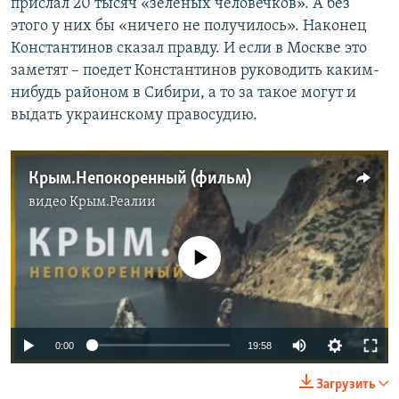
прислал 20 тысяч «зеленых человечков». А без
этого у них бы «ничего не получилось». Наконец
Константинов сказал правду. И если в Москве это
заметят – поедет Константинов руководить каким-
нибудь районом в Сибири, а то за такое могут и
выдать украинскому правосудию.
Крым.Непокоренный (фильм)
видео
Крым.Реалии
No media source currently available
0:00
19:58
Загрузить