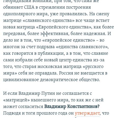
гибридными войнами, при том, что сама же
обвиняет США в стремлении построения
однополярного мира, уже провалились. На смену
матрице «славянского единства» все чаще встает
новая матрица «Европейского единства», как более
передовая, более эффективная, более надежная. И
дело не в том, что «европейское единство» – во
многом за счет подрыва «единства славянского»,
как говорится в публикации, а в том, что славяне
сами избрали себе новый центр единства из-за
того, что старая московская матрица «русского
мира» себя не оправдала. Россия не вмещается в
цивилизованное демократическое общество.
И если Владимир Путин не соглашается с
«матрицей» нынешнего мира, то как же с ней
может согласиться
Владимир Константинов?
Подводя и тоги прошлого года он
утверждает
, что