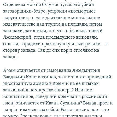
Отрепьева можно бы ужаснутся: его убили
заговорщики-бояре, устроили «посмертное
поругание», то есть длительное многолюдное
издевательство над трупом на площади, потом
закопали, затоптали, но тут... объявился новый
Лжедмитрий, тогда предыдущего выкопали,
сожгли, зарядили прах в пушку и выстрелили… в
сторону запада. Так до сих пор и стреляют на
запад…
А чем отличается от самозванца Лжедмитрия
Владимир Константинов, точно так же приведший
иностранную армию в Крым и на ее штыках
занявший в нем кресло спикера? Или чем
Константинов, заведший крымчан в российский
плен, отличается от Ивана Сусанина? Вывод прост и
напрашивается сам собой: Россия до сих пор – это
темное Средневековье, где дерутся за власть и