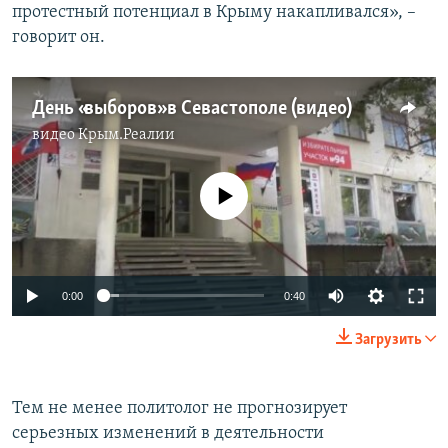
протестный потенциал в Крыму накапливался», –
говорит он.
День «выборов» в Севастополе (видео)
видео
Крым.Реалии
No media source currently available
0:00
0:40
Загрузить
Тем не менее политолог не прогнозирует
серьезных изменений в деятельности