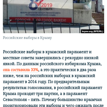
ПРИСОЕДИНЯЙТЕСЬ!
ПОБЕДИТЕЛЕЙ НЕ СУДЯТ?
КРЫМ.НЕПОКОРЕННЫЙ
ELIFBE
УКРАИНСКАЯ ПРОБЛЕМА КРЫМА
Все сайты RFE/RL
Российские выборы в Крыму
Российские выборы в крымский парламент и
местные советы завершились с рекордно низкой
явкой. По данным российского избиркома Крыма,
она составила 33%
, а это практически в два раза
ниже, чем на российских выборах в крымский
парламент в 2014 году. По предварительным
результатам голосования, в российский парламент
Крыма проходят три партии, а в парламент
Севастополя – пять. Почему большинство крымчан
проигнорировали эти выборы и чего ожидать после