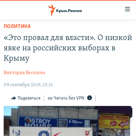
Доступность
ссылки
Вернуться
ПОЛИТИКА
к
НОВОСТИ
«Это провал для власти». О низкой
основному
СПЕЦПРОЕКТЫ
содержанию
явке на российских выборах в
ВОДА
Вернутся
ГРУЗ 200
Крыму
к
ИСТОРИЯ
КАРТА ВОЕННЫХ ОБЪЕКТОВ КРЫМА
главной
Виктория Веселова
ЕЩЕ
11 ЛЕТ ОККУПАЦИИ КРЫМА. 11 ИСТОРИЙ СОПРОТИВЛЕНИЯ
навигации
Вернутся
09 сентября 2019, 23:15
РАДІО СВОБОДА
ИНТЕРАКТИВ
к
КАК ОБОЙТИ БЛОКИРОВКУ
ИНФОГРАФИКА
Поделиться
Читать без VPN
поиску
ТЕЛЕПРОЕКТ КРЫМ.РЕАЛИИ
Українською
СОВЕТЫ ПРАВОЗАЩИТНИКОВ
Qırımtatar
ПРОПАВШИЕ БЕЗ ВЕСТИ