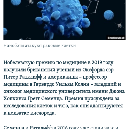
ПРИСОЕДИНЯЙТЕСЬ!
ПОБЕДИТЕЛЕЙ НЕ СУДЯТ?
КРЫМ.НЕПОКОРЕННЫЙ
ELIFBE
УКРАИНСКАЯ ПРОБЛЕМА КРЫМА
Все сайты RFE/RL
Наноботы атакуют раковые клетки
Нобелевскую премию по медицине в 2019 году
получили британский ученый из Оксфорда сэр
Питер Ратклифф и американцы – профессор
медицины в Гарварде Уильям Келин – младший и
онколог медицинского университета имени Джона
Хопкинса Грегг Семенца. Премия присуждена за
исследования клеток и того, как они адаптируются
к нехватке кислорода.
Семенца
и
Ратклифф
в 2016 году уже стали за эти