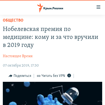
Доступность
ссылки
Вернуться
ОБЩЕСТВО
к
НОВОСТИ
Нобелевская премия по
основному
СПЕЦПРОЕКТЫ
содержанию
медицине: кому и за что вручили
ВОДА
Вернутся
ГРУЗ 200
в 2019 году
к
ИСТОРИЯ
КАРТА ВОЕННЫХ ОБЪЕКТОВ КРЫМА
главной
Настоящее Время
ЕЩЕ
11 ЛЕТ ОККУПАЦИИ КРЫМА. 11 ИСТОРИЙ СОПРОТИВЛЕНИЯ
навигации
Вернутся
07 октября 2019, 17:30
РАДІО СВОБОДА
ИНТЕРАКТИВ
к
КАК ОБОЙТИ БЛОКИРОВКУ
ИНФОГРАФИКА
Поделиться
Читать без VPN
поиску
ТЕЛЕПРОЕКТ КРЫМ.РЕАЛИИ
Українською
СОВЕТЫ ПРАВОЗАЩИТНИКОВ
Qırımtatar
ПРОПАВШИЕ БЕЗ ВЕСТИ