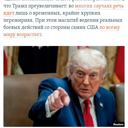
что Трамп преувеличивает: во
многих случаях речь
идет
лишь о временных, крайне хрупких
перемириях. При этом масштаб ведения реальных
боевых действий со стороны самих США
по всему
миру возрастает
.