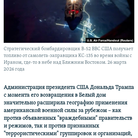
ПРИСОЕДИНЯЙТЕСЬ!
ПОБЕДИТЕЛЕЙ НЕ СУДЯТ?
КРЫМ.НЕПОКОРЕННЫЙ
ELIFBE
УКРАИНСКАЯ ПРОБЛЕМА КРЫМА
Все сайты RFE/RL
Стратегический бомбардировщик B-52 ВВС США получает
топливо от самолета-заправщика KC-135 во время войны с
Ираном, где-то в небе над Ближним Востоком. 26 марта
2026 года
Администрация президента США Дональда Трампа
с момента его возвращения в Белый дом
значительно расширила географию применения
американской военной силы за рубежом – как
против объявленных "враждебными" правительств
и режимов, так и против признанных
"террористическими" группировок и организаций,