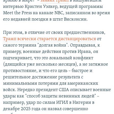
армию в мире?" –
заявил Трамп
в нашумевшем
интервью Кристен Уэлкер, ведущей программы
Meet the Press на канале NBC, записанном во время
его недавней поездки в штат Висконсин.
При этом, в отличие от своих предшественников,
Трамп всячески старается дистанцироваться
от
самого термина "долгая война". Оправдывая, к
примеру, военные действия против Ирана, он
подчекривает, что это локальный конфликт
(длящийся уже несколько месяцев), а не затяжное
противостояние, и что его цель – быстрое и
решительное достижение результата с
минимальными потерями для американских
войск. Нередко президент США описывает военные
удары как "способ защиты невинных людей" –
например, удар по силам ИГИЛ в Нигерии в
декабре 2025 года он назвал совершенно