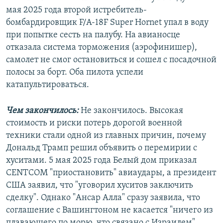
мая 2025 года второй истребитель-
бомбардировщик F/A-18F Super Hornet упал в воду
при попытке сесть на палубу. На авианосце
отказала система торможения (аэрофинишер),
самолет не смог остановиться и сошел с посадочной
полосы за борт. Оба пилота успели
катапультироваться.
Чем закончилось:
Не закончилось. Высокая
стоимость и риски потерь дорогой военной
техники стали одной из главных причин, почему
Дональд Трамп решил объявить о перемирии с
хуситами. 5 мая 2025 года Белый дом приказал
CENTCOM "приостановить" авиаудары, а президент
США заявил, что "уговорил хуситов заключить
сделку". Однако "Ансар Алла" сразу заявила, что
соглашение с Вашингтоном не касается "ничего из
плавающего по морю, что связано с Израилем".