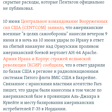
скрытые расходы, которые Пентагон официально
не публиковал.
10 июня
Центральное командование Вооруженных
сил США (CENTCOM) заявило
, что американские
военные "в целях самообороны" нанесли вечером 9
июня и в ночь на 10 июня удары по Ирану в ответ
на сбитый накануне над Ормузским проливом
американский боевой вертолет AH-64 Apache.
Армия Ирана и Корпус стражей исламской
революции (КСИР) сообщили
, что в ответ ударили
по базам США в регионе и радиолокационным
системам Пятого флота ВМС США в Бахрейне.
Связанное с иранскими властями агентство Fars
пишет, что удары были нанесены в том числе по
американской базе в провинции Аль-Джахра в
Кувейте и месту базирования американских
истребителей F-35 в Иордании.