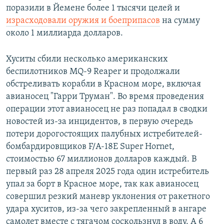
поразили в Йемене более 1 тысячи целей и
израсходовали оружия и боеприпасов
на сумму
около 1 миллиарда долларов.
Хуситы сбили несколько американских
беспилотников MQ-9 Reaper и продолжали
обстреливать корабли в Красном море, включая
авианосец "Гарри Труман". Во время проведения
операции этот авианосец не раз попадал в сводки
новостей из-за инцидентов, в первую очередь
потери дорогостоящих палубных истребителей-
бомбардировщиков F/A-18E Super Hornet,
стоимостью 67 миллионов долларов каждый. В
первый раз 28 апреля 2025 года один истребитель
упал за борт в Красное море, так как авианосец
совершил резкий маневр уклонения от ракетного
удара хуситов, из-за чего закрепленный в ангаре
самолет вместе с тягачом соскользнул в воду. А 6