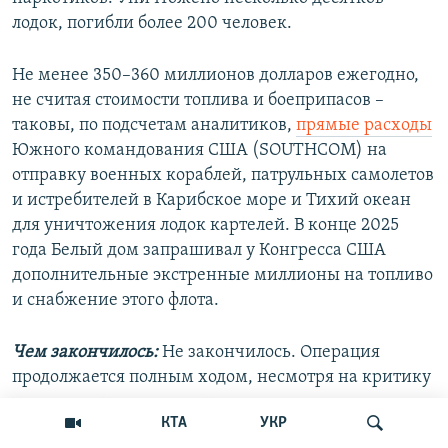
лодок, погибли более 200 человек.
Не менее 350–360 миллионов долларов ежегодно,
не считая стоимости топлива и боеприпасов –
таковы, по подсчетам аналитиков,
прямые расходы
Южного командования США (SOUTHCOM) на
отправку военных кораблей, патрульных самолетов
и истребителей в Карибское море и Тихий океан
для уничтожения лодок картелей. В конце 2025
года Белый дом запрашивал у Конгресса США
дополнительные экстренные миллионы на топливо
и снабжение этого флота.
Чем закончилось:
Не закончилось. Операция
продолжается полным ходом, несмотря на критику
правозащитников, заявляющих о незаконных
КТА
УКР
убийствах подозреваемых без предъявления