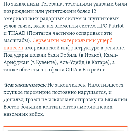
По заявлениям Тегерана, точечными ударами были
повреждены или уничтожены более 12
американских радарных систем и спутниковых
узлов связи, включая элементы систем ПРО Patriot
и THAAD (Пентагон частично оспаривает эти
масштабы).
Серьезный материальный ущерб
нанесен
американской инфраструктуре в регионе.
Под удары попали базы Эрбиль (в Ираке), Кэмп-
Арифджан (в Кувейте), Аль-Удейд (в Катаре), а
также объекты 5-го флота США в Бахрейне.
Чем закончилось:
Не закончилось. Наметившееся
хрупкое перемирие постоянно нарушается, и
Дональд Трамп не исключает отправку на Ближний
Восток больших контингентов американских
наземных войск.