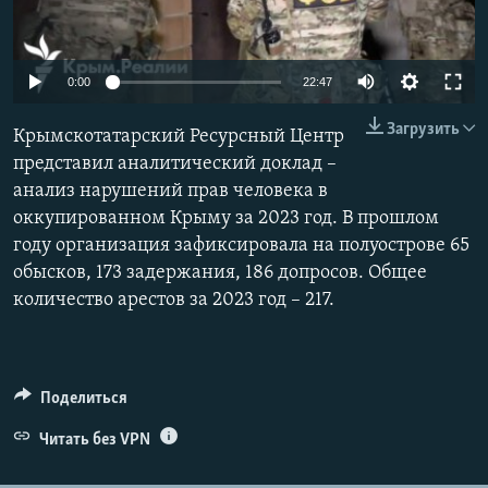
ПРИСОЕДИНЯЙТЕСЬ!
ПОБЕДИТЕЛЕЙ НЕ СУДЯТ?
КРЫМ.НЕПОКОРЕННЫЙ
Auto
0:00
22:47
ELIFBE
240p
Загрузить
Крымскотатарский Ресурсный Центр
УКРАИНСКАЯ ПРОБЛЕМА КРЫМА
360p
представил аналитический доклад –
Все сайты RFE/RL
анализ нарушений прав человека в
480p
Auto
240p
360p
480p
оккупированном Крыму за 2023 год. В прошлом
720p
году организация зафиксировала на полуострове 65
720p
1080p
1080p
обысков, 173 задержания, 186 допросов. Общее
количество арестов за 2023 год – 217.
Поделиться
Читать без VPN