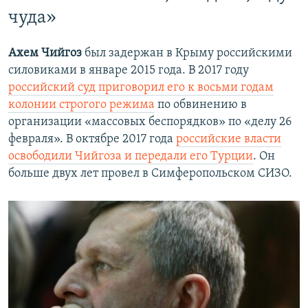
чуда»
Ахем Чийгоз
был задержан в Крыму российскими
силовиками в январе 2015 года. В 2017 году
российский суд приговорил его к восьми годам
колонии строгого режима
по обвинению в
организации «массовых беспорядков» по «делу 26
февраля». В октябре 2017 года
российские власти
освободили Чийгоза и передали его Турции
. Он
больше двух лет провел в Симферопольском СИЗО.