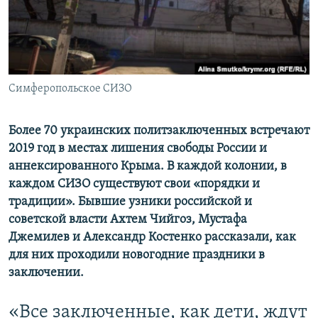
ПРИСОЕДИНЯЙТЕСЬ!
ПОБЕДИТЕЛЕЙ НЕ СУДЯТ?
КРЫМ.НЕПОКОРЕННЫЙ
ELIFBE
Симферопольское СИЗО
УКРАИНСКАЯ ПРОБЛЕМА КРЫМА
Все сайты RFE/RL
Более 70 украинских политзаключенных встречают
2019 год в местах лишения свободы России и
аннексированного Крыма. В каждой колонии, в
каждом СИЗО существуют свои «порядки и
традиции». Бывшие узники российской и
советской власти Ахтем Чийгоз, Мустафа
Джемилев и Александр Костенко рассказали, как
для них проходили новогодние праздники в
заключении.
«Все заключенные, как дети, ждут