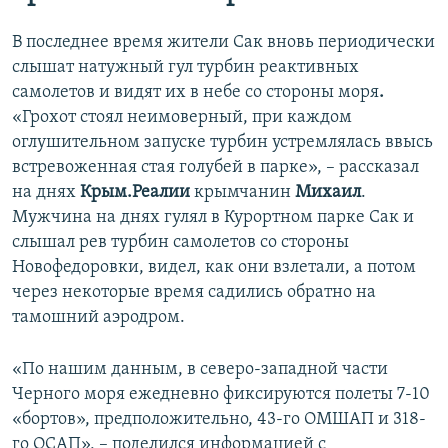
В последнее время жители Сак вновь периодически
слышат натужный гул турбин реактивных
самолетов и видят их в небе со стороны моря
.
«Грохот стоял неимоверный, при каждом
оглушительном запуске турбин устремлялась ввысь
встревоженная стая голубей в парке», – рассказал
на днях
Крым.Реалии
крымчанин
Михаил
.
Мужчина на днях гулял в Курортном парке Сак и
слышал рев турбин самолетов со стороны
Новофедоровки, видел, как они взлетали, а потом
через некоторые время садились обратно на
тамошний аэродром.
«По нашим данным, в северо-западной части
Черного моря ежедневно фиксируются полеты 7-10
«бортов», предположительно, 43-го ОМШАП и 318-
го ОСАП», – поделился информацией с