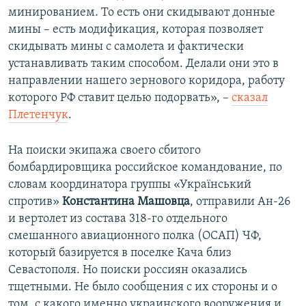
минированием. То есть они скидывают донные
мины – есть модификация, которая позволяет
скидывать мины с самолета и фактически
устанавливать таким способом. Делали они это в
направлении нашего зернового коридора, работу
которого РФ ставит целью подорвать», –
сказал
Плетенчук
.
На поиски экипажа своего сбитого
бомбардировщика российское командование, по
словам координатора группы «Український
спротив»
Кон
стантина Машовца
, отправили Ан-26
и вертолет из состава 318-го отдельного
смешанного авиационного полка (ОСАП) ЧФ,
который базируется в поселке Кача близ
Севастополя. Но поиски россиян оказались
тщетными. Не было сообщения с их стороны и о
том, с какого именно украинского вооружения и