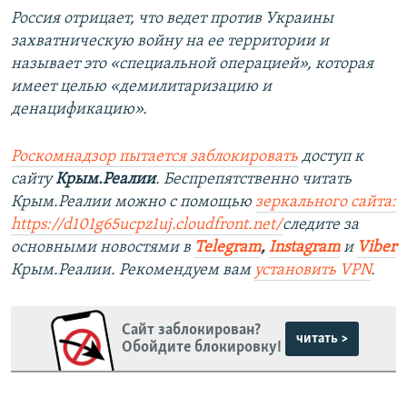
Россия отрицает, что ведет против Украины
захватническую войну на ее территории и
называет это «специальной операцией», которая
имеет целью «демилитаризацию и
денацификацию».
Роскомнадзор пытается заблокировать
доступ к
сайту
Крым.Реалии
. Беспрепятственно читать
Крым.Реалии можно с помощью
зеркального сайта:
https://d101g65ucpz1uj.cloudfront.net/
следите за
основными новостями в
Telegram
,
Instagram
и
Viber
Крым.Реалии. Рекомендуем вам
установить VPN
.
Сайт заблокирован?
читать >
Обойдите блокировку!