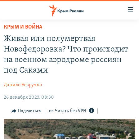
Доступность
ссылки
Вернуться
КРЫМ И ВОЙНА
к
НОВОСТИ
Живая или полумертвая
основному
СПЕЦПРОЕКТЫ
содержанию
Новофедоровка? Что происходит
ВОДА
Вернутся
ГРУЗ 200
на военном аэродроме россиян
к
ИСТОРИЯ
КАРТА ВОЕННЫХ ОБЪЕКТОВ КРЫМА
под Саками
главной
ЕЩЕ
11 ЛЕТ ОККУПАЦИИ КРЫМА. 11 ИСТОРИЙ СОПРОТИВЛЕНИЯ
навигации
Данило Безручко
Вернутся
РАДІО СВОБОДА
ИНТЕРАКТИВ
к
26 декабря 2023, 08:30
КАК ОБОЙТИ БЛОКИРОВКУ
ИНФОГРАФИКА
поиску
Поделиться
Читать без VPN
ТЕЛЕПРОЕКТ КРЫМ.РЕАЛИИ
Українською
СОВЕТЫ ПРАВОЗАЩИТНИКОВ
Qırımtatar
ПРОПАВШИЕ БЕЗ ВЕСТИ