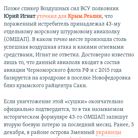
Позже
спикер Воздушных сил ВСУ полковник
Юрий Игнат
уточнил для
Крым.Реалии
, что
пораженный истребитель принадлежал 43-му
отдельному морскому штурмовому авиаполку
(ОМШАП). В каком точно месте произошла столь
успешная воздушная атака и какими огневыми
средствами, Игнат не ответил. Достоверно известно
лишь то, что данный авиаполк входит в состав
авиации Черноморского флота РФ и с 2015 года
базируется на аэродроме в поселке Новофедоровка
близ крымского райцентра Саки.
Если уничтожение этой «сушки» окончательно
официально подтвердится, то в так называемом
историческом формуляре 43-го ОМШАП запишут
вторую боевую потерю за последний месяц. Ранее, 5
декабря, в районе острова Змеиный
украинцы