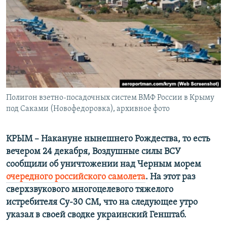
ПРИСОЕДИНЯЙТЕСЬ!
ПОБЕДИТЕЛЕЙ НЕ СУДЯТ?
КРЫМ.НЕПОКОРЕННЫЙ
ELIFBE
УКРАИНСКАЯ ПРОБЛЕМА КРЫМА
Все сайты RFE/RL
Полигон взетно-посадочных систем ВМФ России в Крыму
под Саками (Новофедоровка), архивное фото
КРЫМ – Накануне нынешнего Рождества, то есть
вечером 24 декабря, Воздушные силы ВСУ
сообщили об уничтожении над Черным морем
очередного российского самолета
. На этот раз
сверхзвукового многоцелевого тяжелого
истребителя Су-30 СМ, что на следующее утро
указал в своей сводке украинский Генштаб.