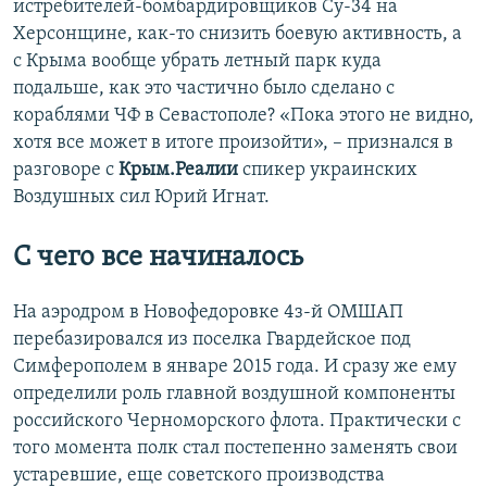
истребителей-бомбардировщиков Су-34 на
Херсонщине, как-то снизить боевую активность, а
с Крыма вообще убрать летный парк куда
подальше, как это частично было сделано с
кораблями ЧФ в Севастополе? «Пока этого не видно,
хотя все может в итоге произойти», ­­– признался в
разговоре с
Крым.Реалии
спикер украинских
Воздушных сил Юрий Игнат.
С чего все начиналось
На аэродром в Новофедоровке 4з-й ОМШАП
перебазировался из поселка Гвардейское под
Симферополем в январе 2015 года. И сразу же ему
определили роль главной воздушной компоненты
российского Черноморского флота. Практически с
того момента полк стал постепенно заменять свои
устаревшие, еще советского производства