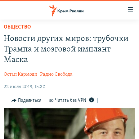
Доступность
ссылки
Вернуться
ОБЩЕСТВО
к
НОВОСТИ
Новости других миров: трубочки
основному
СПЕЦПРОЕКТЫ
содержанию
Трампа и мозговой имплант
ВОДА
Вернутся
ГРУЗ 200
Маска
к
ИСТОРИЯ
КАРТА ВОЕННЫХ ОБЪЕКТОВ КРЫМА
главной
Остап Кармоди
Радио Свобода
ЕЩЕ
11 ЛЕТ ОККУПАЦИИ КРЫМА. 11 ИСТОРИЙ СОПРОТИВЛЕНИЯ
навигации
Вернутся
22 июля 2019, 15:30
РАДІО СВОБОДА
ИНТЕРАКТИВ
к
КАК ОБОЙТИ БЛОКИРОВКУ
ИНФОГРАФИКА
Поделиться
Читать без VPN
поиску
ТЕЛЕПРОЕКТ КРЫМ.РЕАЛИИ
Українською
СОВЕТЫ ПРАВОЗАЩИТНИКОВ
Qırımtatar
ПРОПАВШИЕ БЕЗ ВЕСТИ