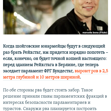
ПРИСОЕДИНЯЙТЕСЬ!
ПОБЕДИТЕЛЕЙ НЕ СУДЯТ?
КРЫМ.НЕПОКОРЕННЫЙ
ELIFBE
УКРАИНСКАЯ ПРОБЛЕМА КРЫМА
Все сайты RFE/RL
Когда шойговские юнармейцы будут в следующий
раз брать Рейхстаг, им придется изрядно попотеть –
если, конечно, он будет точной копией настоящего:
перед зданием Рейхстага в Берлине, где теперь
заседает парламент ФРГ Бундестаг,
выроют ров в 2,5
метра глубиной и 10 метров шириной
.
По обе стороны рва будет стоять забор. Такое
решение приняли главы парламентских фракций в
интересах безопасности парламентариев и
туристов. Снаружи рва планируется построить