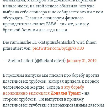
Финляндия, к которой эта должность перешла в
начале июля, на этой неделе объявила, что уже
выбрала себе спонсора и не собирается это ни с кем
обсуждать. Главным спонсором финского
президентства станет BMW – так же, как и у
братской Эстонии два года назад.
Die rumänische EU-Ratspräsidentschaft wird Ihnen
präsentiert von:
pic.twitter.com/oydgB7aO1O
— Stefan Leifert (@StefanLeifert)
January 31, 2019
В прошлом выпуске мы писали про борьбу против
пластиковых трубочек, которая привела к первой
человеческой жертве. Теперь
в эту борьбу
неожиданно включился
Дональд Трамп
– на
стороне трубочек. Он выпустил в продажу
пластиковые трубочки с выгравированным лазером