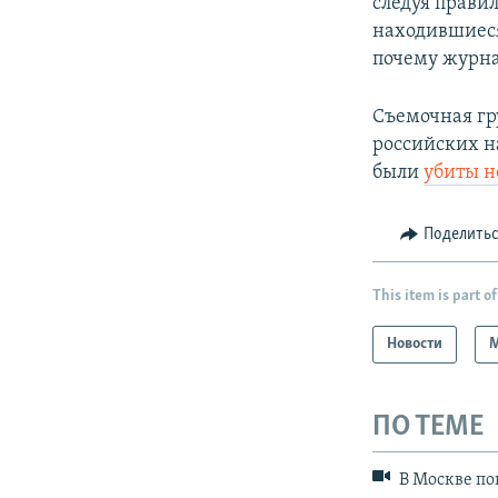
следуя правил
находившиеся
почему журна
Съемочная гр
российских н
были
убиты 
Поделить
This item is part of
Новости
ПО ТЕМЕ
В Москве по