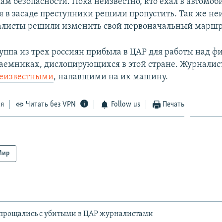
ам безопасности. Пока неизвестно, кто ехал в автомоб
 в засаде преступники решили пропустить. Так же неи
листы решили изменить свой первоначальный маршр
уппа из трех россиян прибыла в ЦАР для работы над ф
аемниках, дислоцирующихся в этой стране. Журналис
неизвестными
, напавшими на их машину.
ся
Читать без VPN
Follow us
Печать
Мир
прощались с убитыми в ЦАР журналистами