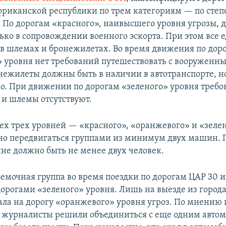
риканской республики по трем категориям — по степ
. По дорогам «красного», наивысшего уровня угрозы,
ько в сопровождении военного эскорта. При этом все 
в шлемах и бронежилетах. Во время движения по дор
 уровня нет требований путешествовать с вооруженны
ежилеты должны быть в наличии в автотранспорте, н
но. При движении по дорогам «зеленого» уровня треб
и шлемы отсутствуют.
всех трех уровней — «красного», «оранжевого» и «зеле
о передвигаться группами из минимум двух машин. П
е должно быть не менее двух человек.
ъемочная группа во время поездки по дорогам ЦАР 30 и
дорогами «зеленого» уровня. Лишь на выезде из город
ла на дорогу «оранжевого» уровня угроз. По мнению
, журналисты решили объединиться с еще одним авто