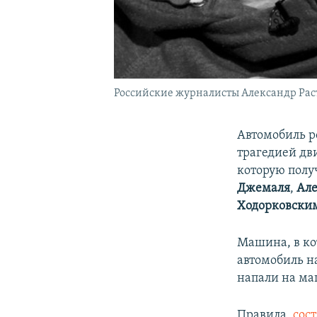
Российские журналисты Александр Раст
Автомобиль р
трагедией дв
которую полу
Джемаля
,
Але
Ходорковски
Машина, в ко
автомобиль н
напали на ма
Правила,
сос