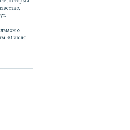
иле, который
звестно,
ут.
ильмом о
ты 30 июля