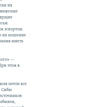
ени их
 движение
едущие
огам
м эскортом.
о их ношение
ования иметь
ного» —
ри этом в
юля почти все
а Сибю
 источников
мобилем,