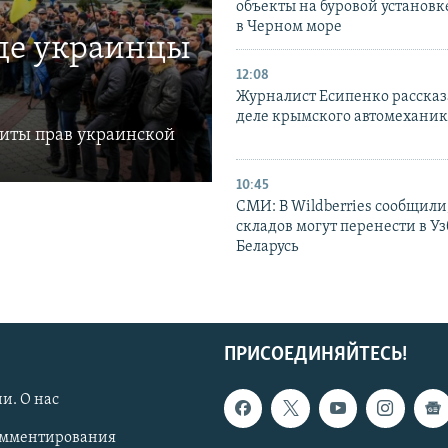
объекты на буровой установ
в Черном море
где украинцы
12:08
Журналист Есипенко рассказ
деле крымского автомехани
щиты прав украинской
10:45
СМИ: В Wildberries сообщили,
складов могут перенести в У
Беларусь
ПРИСОЕДИНЯЙТЕСЬ!
и. О нас
омментирования