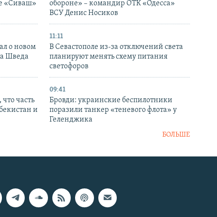
ке «Сиваш»
обороне» – командир ОТК «Одесса»
ВСУ Денис Носиков
11:11
ал о новом
В Севастополе из-за отключений света
ка Шведа
планируют менять схему питания
светофоров
09:41
 что часть
Бровди: украинские беспилотники
збекистан и
поразили танкер «теневого флота» у
Геленджика
БОЛЬШЕ