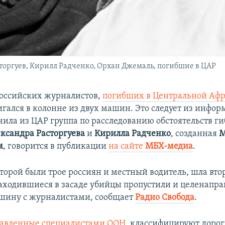
оргуев, Кирилл Радченко, Орхан Джемаль, погибшие в ЦАР
оссийских журналистов,
погибших в Центральной Аф
игался в колонне из двух машин. Это следует из инфор
чила из ЦАР группа по расследованию обстоятельств г
ксандра Расторгуева
и
Кирилла Радченко
, созданная
М
м
, говорится в публикации
на сайте
MБХ-медиа
.
торой были трое россиян и местный водитель, шла вт
аходившиеся в засаде убийцы пропустили и целенапр
шину с журналистами, сообщает
Радио Свобода
.
тавленные специалистами ООН
, классифицируют доро