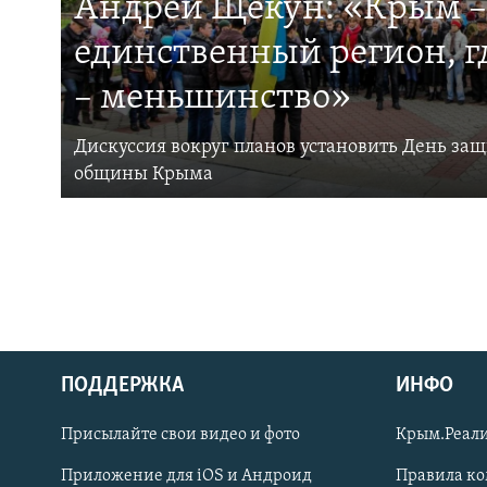
Андрей Щекун: «Крым –
единственный регион, 
– меньшинство»
Дискуссия вокруг планов установить День за
общины Крыма
ПОДДЕРЖКА
ИНФО
Українською
Присылайте свои видео и фото
Крым.Реали
Qırımtatar
Приложение для iOS и Андроид
Правила к