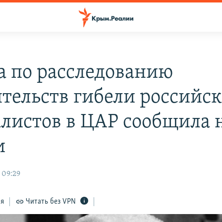
а по расследованию
ятельств гибели российс
листов в ЦАР сообщила 
и
 09:29
ся
Читать без VPN