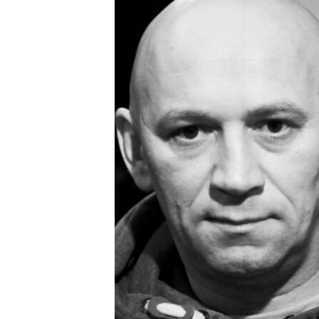
ПОБЕДИТЕЛЕЙ НЕ СУДЯТ?
КРЫМ.НЕПОКОРЕННЫЙ
ELIFBE
УКРАИНСКАЯ ПРОБЛЕМА КРЫМА