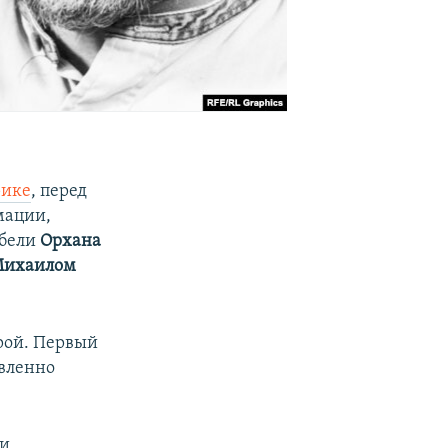
рике
, перед
мации,
ибели
Орхана
ихаилом
орой. Первый
авленно
ги