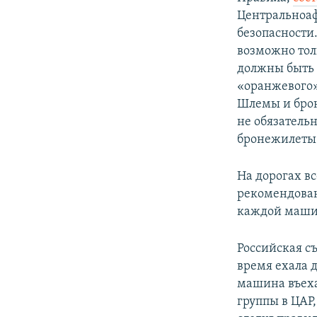
Центральноаф
безопасности
возможно тол
должны быть 
«оранжевого»
Шлемы и брон
не обязатель
бронежилеты 
​На дорогах 
рекомендован
каждой машин
Российская с
время ехала 
машина въеха
группы в ЦАР