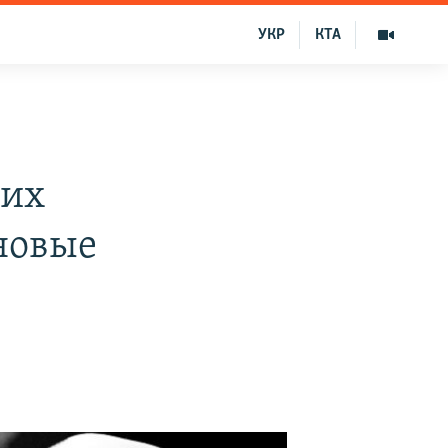
УКР
КТА
ких
новые