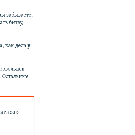
 вы забываете,
ать битву,
а, как дела у
бровольцев
ь. Остальные
иагноз»