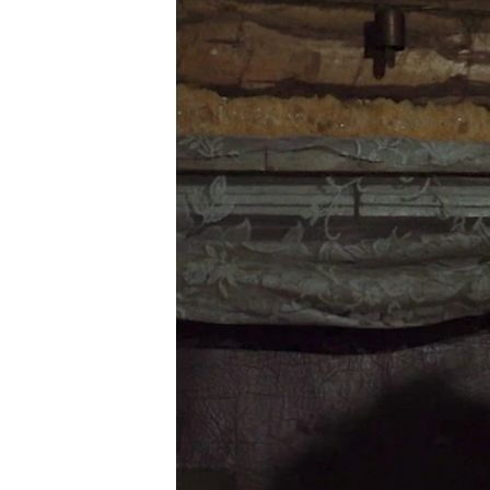
ПОБЕДИТЕЛЕЙ НЕ СУДЯТ?
КРЫМ.НЕПОКОРЕННЫЙ
ELIFBE
УКРАИНСКАЯ ПРОБЛЕМА КРЫМА