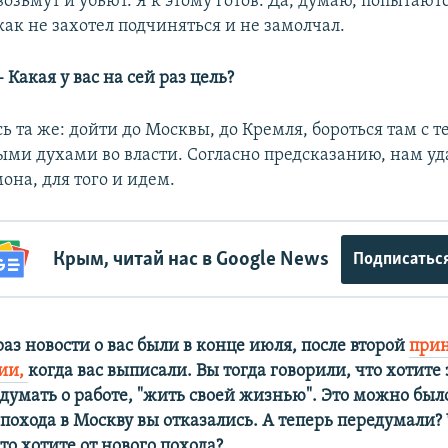
возьмут и убьют. Я к этому готов. Да, думаю, попытаютс
как не захотел подчиняться и не замолчал.
– Какая у вас на сей раз цель?
сь та же: дойти до Москвы, до Кремля, бороться там с
лыми духами во власти. Согласно предсказанию, нам уд
она, для того и идем.
Крым, читай нас в Google News
Подписатьс
аз новости о вас были в конце июля, после второй
при
ии,
когда вас выписали. Вы тогда говорили, что хотите
думать о работе, "жить своей жизнью". Это можно было
 похода в Москву вы отказались. А теперь передумали?
о хотите от нового похода?