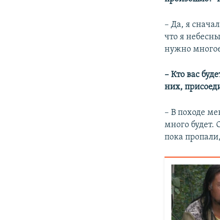
– Да, я снача
что я небесны
нужно многое
– Кто вас буд
них, присоед
– В походе ме
много будет. 
пока пропали,