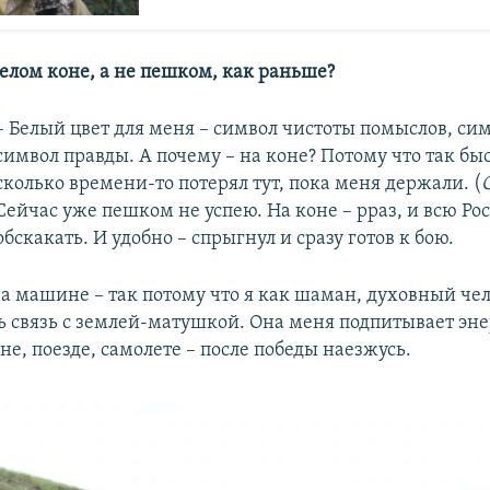
белом коне, а не пешком, как раньше?
– Белый цвет для меня – символ чистоты помыслов, сим
символ правды. А почему – на коне? Потому что так быс
сколько времени-то потерял тут, пока меня держали. (
Сейчас уже пешком не успею. На коне – рраз, и всю Ро
обскакать. И удобно – спрыгнул и сразу готов к бою.
на машине – так потому что я как шаман, духовный чел
ь связь с землей-матушкой. Она меня подпитывает эн
е, поезде, самолете – после победы наезжусь.