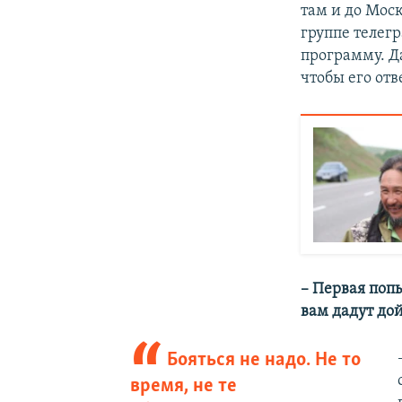
там и до Мос
группе телег
программу. Да
чтобы его от
– Первая поп
вам дадут до
Бояться не надо. Не то
время, не те