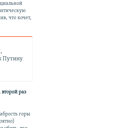
ециальной
литическую
ив, что хочет,
,
к Путину
 второй раз
рабрость горы
роятно)