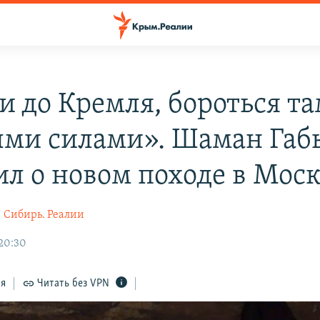
и до Кремля, бороться та
ми силами». Шаман Га
ил о новом походе в Мос
а
Сибирь. Реалии
 20:30
ся
Читать без VPN