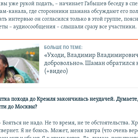
квы уже рукой подать, – начинает Габышев беседу в сп
рам-канала, где сторонники шамана обсуждают его по
ть интервью он согласился только в этой группе, поясн
веты – аудиосообщения – слышали сразу все участники.
БОЛЬШЕ ПО ТЕМЕ:
«Уходи, Владимир Владимирович
добровольно». Шаман обратился 
(+видео)
ытка похода до Кремля закончилась неудачей. Думаете,
йти до Москвы?
– Бояться не надо. Не то время, не те обстоятельства. Х
свернет. Я не боюсь. Может, меня завтра (что очень ве