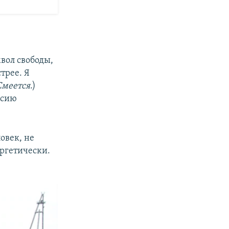
вол свободы,
трее. Я
Смеется
.)
ссию
овек, не
ергетически.