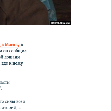
д в Москву
в
ом он сообщил
лой лошади
 где к нему
ласти
".
сто силы всей
риторий, а