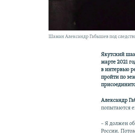
Шаман Александр Габышев под следств
Якутский ша
марте 2021 го
в интервью 
пройти по зем
присоединитс
Александр Г
попытаются ег
– Я должен об
России. Пото