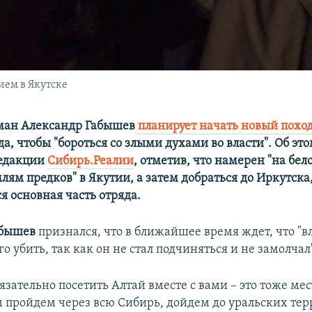
ием в Якутске
ман Александр Габышев
планирует начать новый похо
да, чтобы "бороться со злыми духами во власти​". Об эт
редакции
Сибирь.Реалии
, отметив, что намерен "на бе
лям предков" в Якутии, а затем добраться до Иркутска,
я основная часть отряда.
абышев
признался, что в ближайшее время ждет, что "в
о убить, так как он не стал подчиняться и не замолчал
язательно посетить Алтай вместе с вами – это тоже ме
м пройдем через всю Сибирь, дойдем до уральских тер