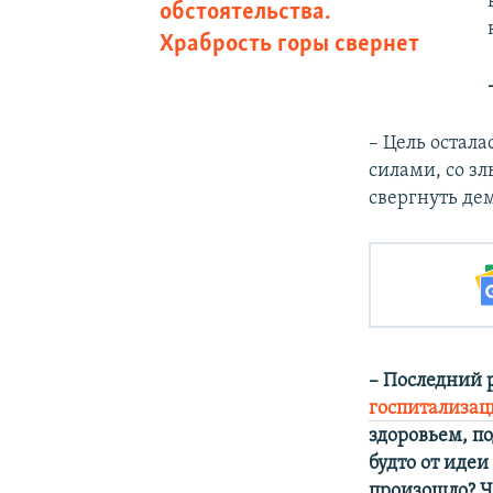
обстоятельства.
Храбрость горы свернет
– Цель остала
силами, со з
свергнуть дем
– Последний р
госпитализац
здоровьем, по
будто от идеи
произошло? Чт