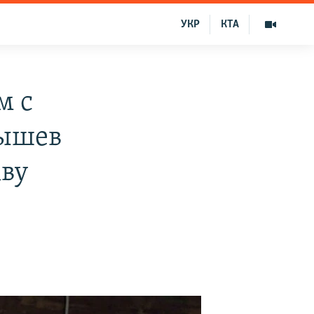
УКР
КТА
м с
бышев
кву