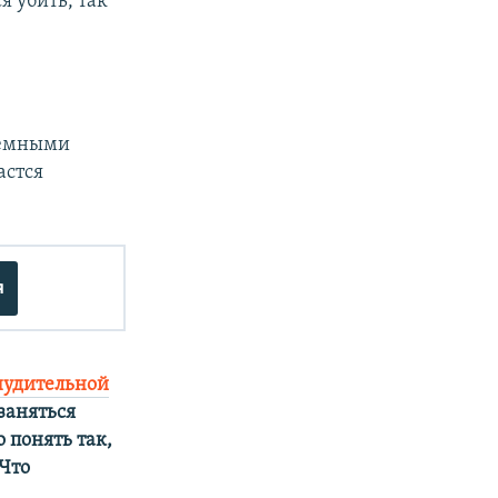
я убить, так
 темными
астся
я
нудительной
 заняться
 понять так,
 Что