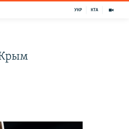
УКР
КТА
 Крым