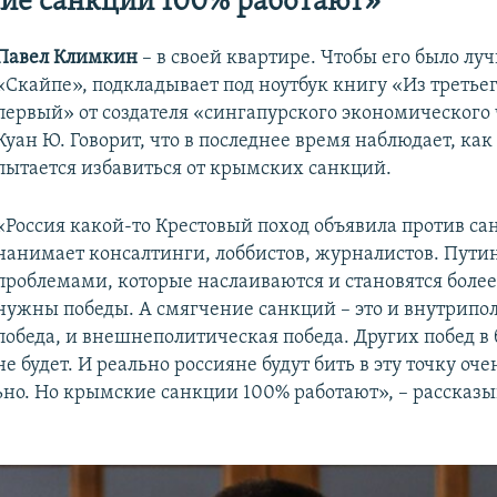
ие санкции 100% работают»
Павел Климкин
– в своей квартире. Чтобы его было лу
«Скайпе», подкладывает под ноутбук книгу «Из третьег
первый» от создателя «сингапурского экономического
Куан Ю. Говорит, что в последнее время наблюдает, как
пытается избавиться от крымских санкций.
«Россия какой-то Крестовый поход объявила против са
нанимает консалтинги, лоббистов, журналистов. Путин
проблемами, которые наслаиваются и становятся боле
нужны победы. А смягчение санкций – это и внутрипо
победа, и внешнеполитическая победа. Других побед 
не будет. И реально россияне будут бить в эту точку оче
ьно. Но крымские санкции 100% работают», – рассказы