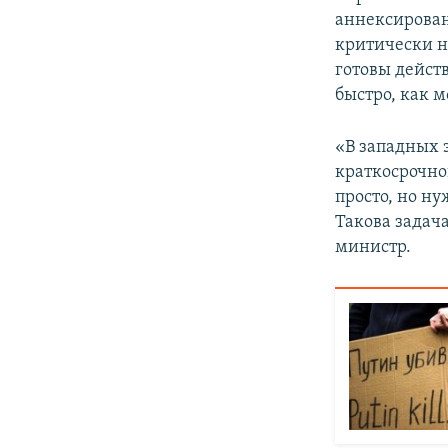
аннексирован
критически н
готовы действ
быстро, как 
«В западных 
краткосрочно
просто, но н
Такова задача
министр.