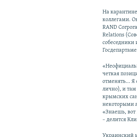
На карантине
коллегами. О
RAND Corporati
Relations (С
собеседники 
Госдепартаме
«Неофициальн
четкая позици
отменять... 
лично), и та
крымских сан
некоторыми а
«Знаешь, вот
– делится Кл
Украинский м