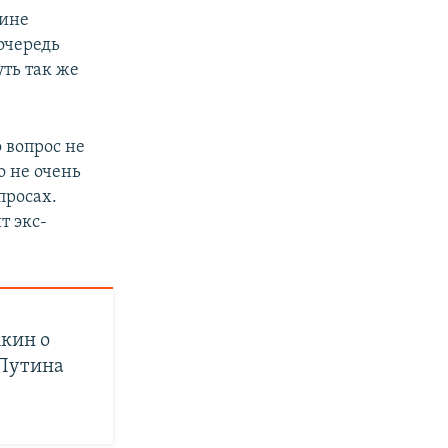
аине
очередь
уть так же
 вопрос не
о не очень
просах.
т экс-
кин о
 Путина