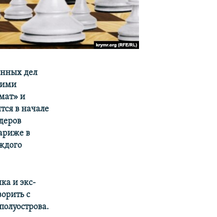
анных дел
кими
мат» и
ится в начале
деров
ариже в
аждого
ка и экс-
орить с
полуострова.