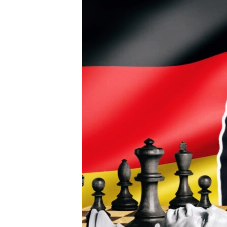
ПОБЕДИТЕЛЕЙ НЕ СУДЯТ?
КРЫМ.НЕПОКОРЕННЫЙ
ELIFBE
УКРАИНСКАЯ ПРОБЛЕМА КРЫМА