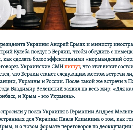
президента Украины Андрей Ермак и министр иностр
рий Кулеба поедут в Берлин, чтобы обсудить с немец
 как сделать более эффективными «нормандский фор
еговоры. Украинские СМИ
пишут
, что этот визит состо
тся, что Берлин станет следующим местом встречи ли
анции, Украины и России. После такой же встречи в П
 года Владимир Зеленский заявил на весь мир: «Для к
онбасс, и Крым – это Украина».
спросили у посла Украины в Германии Андрея Мельни
странных дел Украины Павла Климкина о том, как гов
Крым, и о новом формате переговоров по деоккупации 