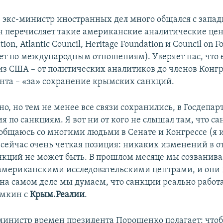
 экс-министр иностранных дел много общался с запа
н перечисляет такие американские аналитические цен
on, Atlantic Council, Heritage Foundation и Council on F
овет по международным отношениям). Уверяет нас, что 
из США – от политических аналитиков до членов Конгр
нта – «за» сохранение крымских санкций.
о, но тем не менее все связи сохранились, в Госдепар
я по санкциям. Я вот ни от кого не слышал там, что 
Я общаюсь со многими людьми в Сенате и Конгрессе (я 
м сейчас очень четкая позиция: никаких изменений в 
кций не может быть. В прошлом месяце мы созванива
мериканскими исследовательскими центрами, и они 
 на самом деле мы думаем, что санкции реально работ
имкин с
Крым.Реалии
.
инистр времен президента Порошенко полагает: что