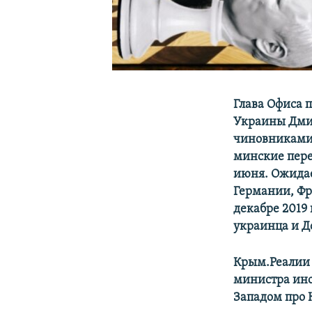
Глава Офиса 
Украины Дмит
чиновниками,
минские пер
июня. Ожидае
Германии, Фр
декабре 2019
украинца и Д
Крым.Реалии 
министра ино
Западом про 