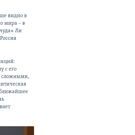
чше видно в
о мира – в
 чуда» Ли
 Россия
нкций:
у с его
е сложными,
литическая
в ближайшее
нь
вает