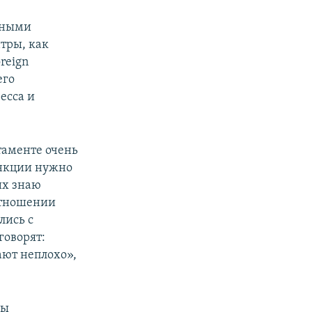
дными
тры, как
oreign
его
есса и
таменте очень
санкции нужно
их знаю
отношении
лись с
говорят:
ают неплохо»,
бы