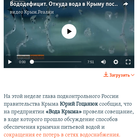
Вододефицит. Откуда вода в Крыму после 2014? (видео)
видео
Крым.Реалии
No media source currently available
0:00
7:51
Загрузить
На этой неделе глава подконтрольного России
правительства Крыма
Юрий Гоцанюк
сообщил, что
на предприятии
«Вода Крыма»
провели совещание,
в ходе которого прошло обсуждение способов
обеспечения крымчан питьевой водой и
сокращения ее потерь в сетях водоснабжения.