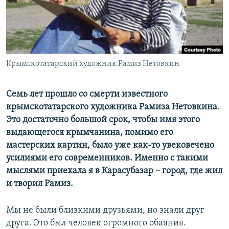
ПРИСОЕДИНЯЙТЕСЬ!
ПОБЕДИТЕЛЕЙ НЕ СУДЯТ?
КРЫМ.НЕПОКОРЕННЫЙ
ELIFBE
Крымскотатарский художник Рамиз Нетовкин
УКРАИНСКАЯ ПРОБЛЕМА КРЫМА
Все сайты RFE/RL
Семь лет прошло со смерти известного
крымскотатарского художника Рамиза Нетовкина.
Это достаточно большой срок, чтобы имя этого
выдающегося крымчанина, помимо его
мастерских картин, было уже как-то увековечено
усилиями его современников. Именно с такими
мыслями приехала я в Карасубазар – город, где жил
и творил Рамиз.
Мы не были близкими друзьями, но знали друг
друга. Это был человек огромного обаяния.