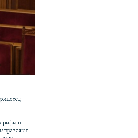
ринесет,
тарифы на
 направляют