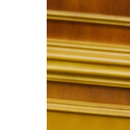
ПОБЕДИТЕЛЕЙ НЕ СУДЯТ?
КРЫМ.НЕПОКОРЕННЫЙ
ELIFBE
УКРАИНСКАЯ ПРОБЛЕМА КРЫМА