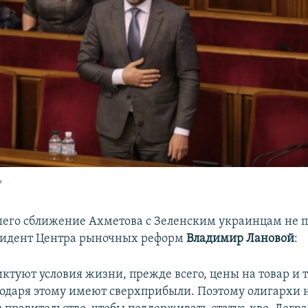
ь
его сближение Ахметова с Зеленским украинцам не п
зидент Центра рыночных реформ
Владимир Лановой
:
иктуют условия жизни, прежде всего, цены на товар и 
агодаря этому имеют сверхприбыли. Поэтому олигархи