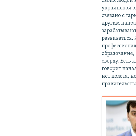
своих людей 
украинской э
связано с та
другим напра
зарабатывают
развиваться.
профессионал
образование, 
сверху. Есть 
говорит нача
нет полета, 
правительств