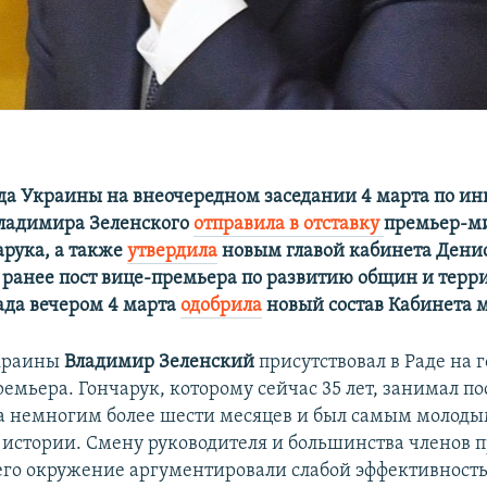
да Украины на внеочередном заседании 4 марта по и
ладимира Зеленского
отправила в отставку
премьер-м
арука, а также
утвердила
новым главой кабинета Дени
ранее пост вице-премьера по развитию общин и терр
Рада вечером 4 марта
одобрила
новый состав Кабинета 
краины
Владимир Зеленский
присутствовал в Раде на 
ремьера. Гончарук, которому сейчас 35 лет, занимал по
а немногим более шести месяцев и был самым молод
 истории. Смену руководителя и большинства членов 
его окружение аргументировали слабой эффективност