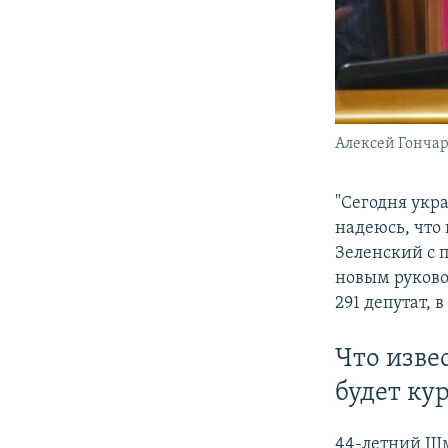
Алексей Гончар
"Сегодня укр
надеюсь, что
Зеленский с 
новым руков
291 депутат, 
Что изве
будет ку
44-летний Шм