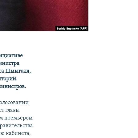
нициативе
инистра
са Шмыгаля,
иторий.
министров.
голосовании
ст главы
ым премьером
правительства
ью кабинета,