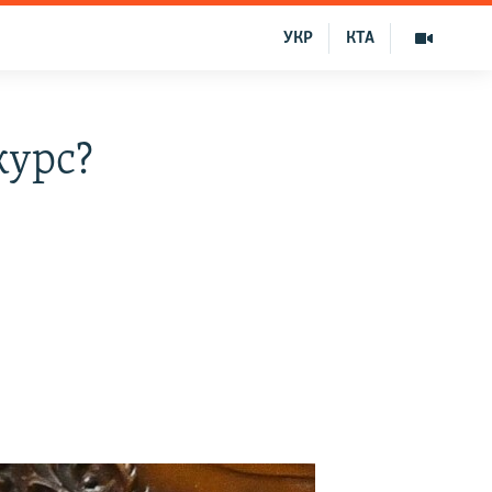
УКР
КТА
курс?