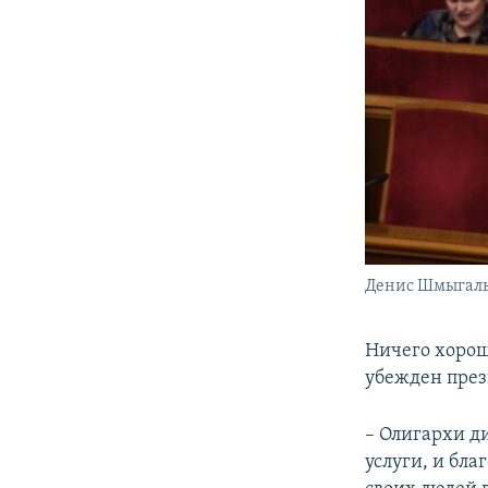
Денис Шмыгал
Ничего хорош
убежден пре
– Олигархи д
услуги, и бл