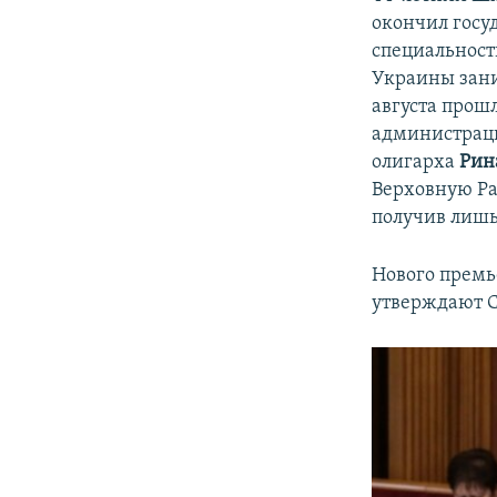
окончил госу
специальност
Украины зани
августа прош
администраци
олигарха
Рин
Верховную Ра
получив лишь
Нового премь
утверждают С