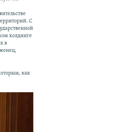
вительстве
ерриторий. С
сударственной
ском холдинге
х в
женец,
которым, как
.