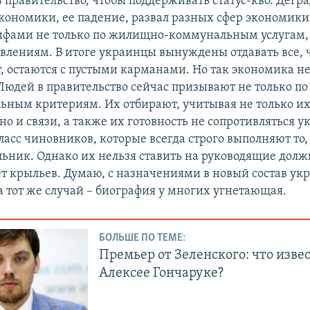
в правительство, чтобы поддерживать статус-кво. Дегр
кономики, ее падение, развал разных сфер экономики 
рифами не только по жилищно-коммунальным услугам, 
влениям. В итоге украинцы вынуждены отдавать все, 
, остаются с пустыми карманами. Но так экономика н
 Людей в правительство сейчас призывают не только по
ьным критериям. Их отбирают, учитывая не только и
но и связи, а также их готовность не сопротивляться 
класс чиновников, которые всегда строго выполняют то,
льник. Однако их нельзя ставить на руководящие долж
нет крыльев. Думаю, с назначениями в новый состав ук
а тот же случай – биография у многих угнетающая.
БОЛЬШЕ ПО ТЕМЕ:
Премьер от Зеленского: что извес
Алексее Гончаруке?