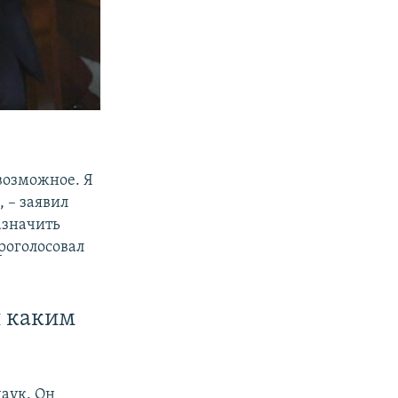
возможное. Я
 – заявил
азначить
проголосовал
и каким
аук. Он