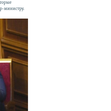
оторые
ер-министру.