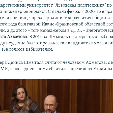
дарственный университет "Львовская политехника" по
и инженер-экономист. С начала февраля 2020-го в пра
мал пост вице-премьер-министра развития общин и т
лого года был главой Ивано-Франковской областной го
и, а до этого – топ-менеджером в ДТЭК – энергетиче
ата Ахметова
. В 2014-м Шмыгаль на досрочных выбора
ду неудачно баллотировался как кандидат-самовыдви
 188 голосов избирателей.
ера Дениса Шмыгаля считают человеком Ахметова, с 
МИ, в последнее время сблизился президент Украины