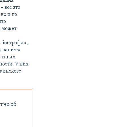
адация
– все это
но и по
что
е может
х биографию,
указаниям
 что им
ности. У них
раинского
тно об