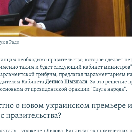
ук в Раде
аинцам необходимо правительство, которое сделает не
 именно таким и будет следующий кабинет министров",
парламентской трибуны, предлагая парламентариям н
одителем Кабинета
Дениса Шмыгаля
. За это решение 
в основном от президентской фракции "Слуга народа".
стно о новом украинском премьере 
рс правительства?
ыгаль – уроженец Львова. Кандидат экономических н