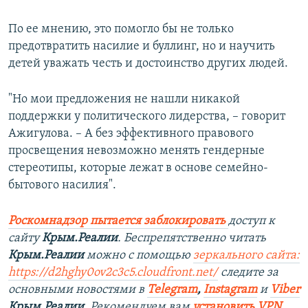
По ее мнению, это помогло бы не только
предотвратить насилие и буллинг, но и научить
детей уважать честь и достоинство других людей.
"Но мои предложения не нашли никакой
поддержки у политического лидерства, – говорит
Ажигулова. – А без эффективного правового
просвещения невозможно менять гендерные
стереотипы, которые лежат в основе семейно-
бытового насилия".
Роскомнадзор пытается заблокировать
доступ к
сайту
Крым.Реалии
. Беспрепятственно читать
Крым.Реалии
можно с помощью
зеркального сайта:
https://d2hghy0ov2c3c5.cloudfront.net/
следите за
основными новостями в
Telegram
,
Instagram
и
Viber
Крым.Реалии
. Рекомендуем вам
установить VPN
.