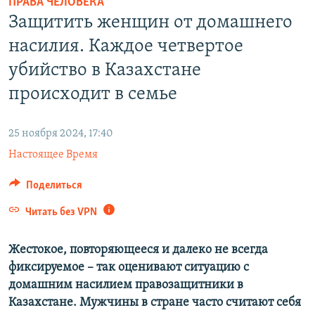
ПРАВА ЧЕЛОВЕКА
ПРИСОЕДИНЯЙТЕСЬ!
ПОБЕДИТЕЛЕЙ НЕ СУДЯТ?
Защитить женщин от домашнего
КРЫМ.НЕПОКОРЕННЫЙ
насилия. Каждое четвертое
ELIFBE
убийство в Казахстане
УКРАИНСКАЯ ПРОБЛЕМА КРЫМА
происходит в семье
Все сайты RFE/RL
25 ноября 2024, 17:40
Настоящее Время
Поделиться
Читать без VPN
Жестокое, повторяющееся и далеко не всегда
фиксируемое – так оценивают ситуацию с
домашним насилием правозащитники в
Казахстане. Мужчины в стране часто считают себя