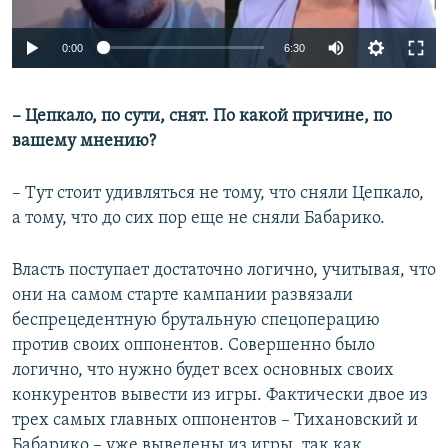
Auto
0:00
6:30
240p
– Цепкало, по сути, снят. По какой причине, по
360p
вашему мнению?
Auto
240p
360p
480p
480p
720p
– Тут стоит удивляться не тому, что сняли Цепкало,
720p
1080p
а тому, что до сих пор еще не сняли Бабарико.
1080p
Власть поступает достаточно логично, учитывая, что
они на самом старте кампании развязали
беспрецедентную брутальную спецоперацию
против своих оппонентов. Совершенно было
логично, что нужно будет всех основных своих
конкурентов вывести из игры. Фактически двое из
трех самых главных оппонентов – Тихановский и
Бабарико – уже выведены из игры, так как