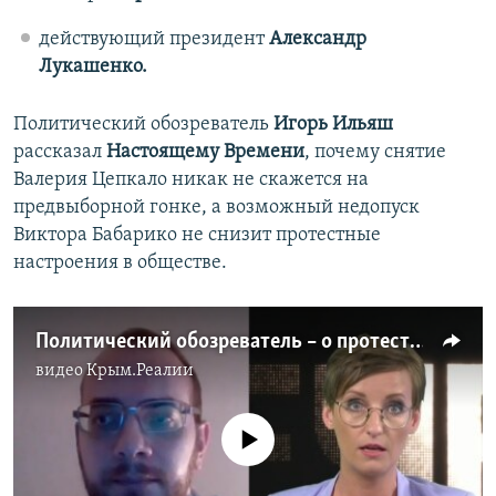
действующий президент
Александр
Лукашенко.
Политический обозреватель
Игорь Ильяш
рассказал
Настоящему Времени
, почему снятие
Валерия Цепкало никак не скажется на
предвыборной гонке, а возможный недопуск
Виктора Бабарико не снизит протестные
настроения в обществе.
Политический обозреватель – о протестных настроениях белорусов, снятии Цепкало и о Бабарико в СИЗО
видео
Крым.Реалии
No media source currently available