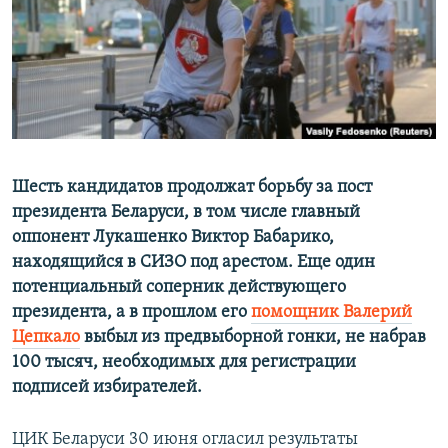
ПРИСОЕДИНЯЙТЕСЬ!
ПОБЕДИТЕЛЕЙ НЕ СУДЯТ?
КРЫМ.НЕПОКОРЕННЫЙ
ELIFBE
УКРАИНСКАЯ ПРОБЛЕМА КРЫМА
Все сайты RFE/RL
Шесть кандидатов продолжат борьбу за пост
президента Беларуси, в том числе главный
оппонент Лукашенко Виктор Бабарико,
находящийся в СИЗО под арестом. Еще один
потенциальный соперник действующего
президента, а в прошлом его
помощник Валерий
Цепкало
выбыл из предвыборной гонки, не набрав
100 тысяч, необходимых для регистрации
подписей избирателей.
ЦИК Беларуси 30 июня огласил результаты