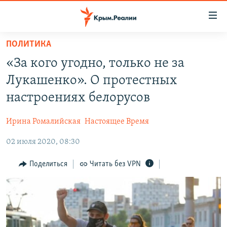
Доступность
ссылки
Вернуться
ПОЛИТИКА
к
НОВОСТИ
«За кого угодно, только не за
основному
СПЕЦПРОЕКТЫ
содержанию
Лукашенко». О протестных
ВОДА
Вернутся
ГРУЗ 200
настроениях белорусов
к
ИСТОРИЯ
КАРТА ВОЕННЫХ ОБЪЕКТОВ КРЫМА
главной
Ирина Ромалийская
Настоящее Время
ЕЩЕ
11 ЛЕТ ОККУПАЦИИ КРЫМА. 11 ИСТОРИЙ СОПРОТИВЛЕНИЯ
навигации
Вернутся
02 июля 2020, 08:30
РАДІО СВОБОДА
ИНТЕРАКТИВ
к
КАК ОБОЙТИ БЛОКИРОВКУ
ИНФОГРАФИКА
Поделиться
Читать без VPN
поиску
ТЕЛЕПРОЕКТ КРЫМ.РЕАЛИИ
Українською
СОВЕТЫ ПРАВОЗАЩИТНИКОВ
Qırımtatar
ПРОПАВШИЕ БЕЗ ВЕСТИ