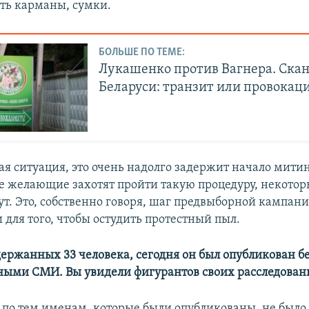
ять карманы, сумки.
БОЛЬШЕ ПО ТЕМЕ:
Лукашенко против Вагнера. Скан
Беларуси: транзит или провокац
я ситуация, это очень надолго задержит начало митин
се желающие захотят пройти такую процедуру, некотор
ут. Это, собственно говоря, шаг предвыборной кампан
 для того, чтобы остудить протестный пыл.
адержанных 33 человека, сегодня он был опубликован 
ными СМИ. Вы увидели фигурантов своих расследован
с по тем именам, которые были опубликованы, не был