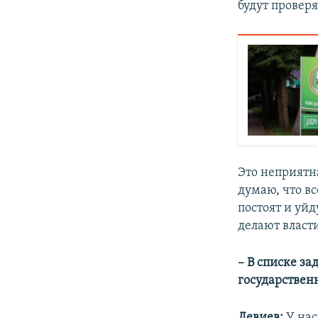
будут провер
Это неприятна
думаю, что в
постоят и уйд
делают власти
– В списке з
государствен
Левиев:
У на