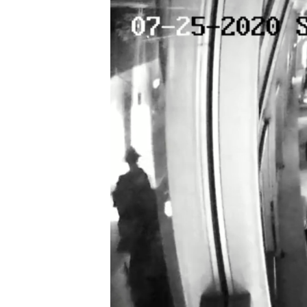
ПОБЕДИТЕЛЕЙ НЕ СУДЯТ?
КРЫМ.НЕПОКОРЕННЫЙ
ELIFBE
УКРАИНСКАЯ ПРОБЛЕМА КРЫМА