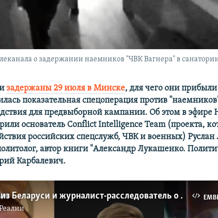
елеканала о задержании наемников "ЧВК Вагнера" в санатории
ки
задержаны 29 июля в Минске
, для чего они прибыли 
илась показательная спецоперация против "наемников
ледствия для предвыборной кампании. Об этом в эфире
или основатель Conflict Intelligence Team (проекта, к
ействия российских спецслужб, ЧВК и военных) Руслан
политолог, автор книги "Александр Лукашенко. Полит
ерий Карбалевич.
Политолог из Беларуси и журналист-расследователь о спецоперации против "вагнеровцев" в Минске
EMB
Реалии