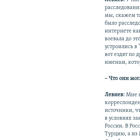
расследовани
мы, скажем т
было расслед
интернете ка
воевала до эт
устроились в 
вот ездят по
именам, кото
– Что они мог
Левиев:
Мне 
корреспонден
источники, ч
в условиях з
России. В Рос
Турцию, а из 