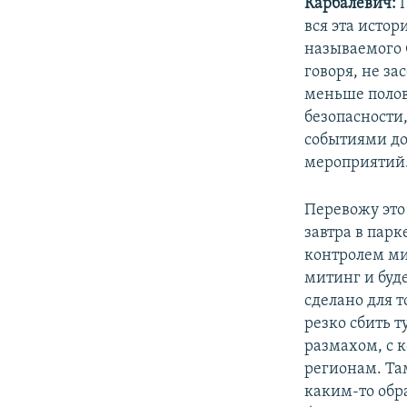
Карбалевич:
вся эта истор
называемого С
говоря, не за
меньше полови
безопасности,
событиями до
мероприятий
Перевожу это 
завтра в пар
контролем ми
митинг и буде
сделано для 
резко сбить т
размахом, с 
регионам. Та
каким-то обра