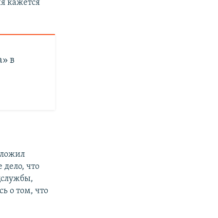
ия кажется
» в
зложил
 дело, что
ецслужбы,
ь о том, что