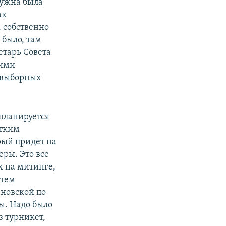
нужна была
1080p
ак
, собственно
 было, там
px
width
етарь Совета
тими
двыборных
 планируется
стким
рый придет на
еры. Это все
х на митинге,
 тем
ановской по
ы. Надо было
з турникет,