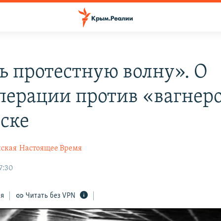
ь протестную волну». О
перации против «вагнер
ске
ская
Настоящее Время
7:30
ся
Читать без VPN