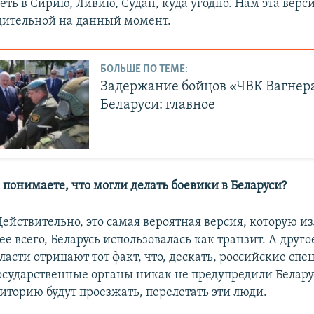
еть в Сирию, Ливию, Судан, куда угодно. Нам эта верс
дительной на данный момент.
БОЛЬШЕ ПО ТЕМЕ:
Задержание бойцов «ЧВК Вагнера
Беларуси: главное
 понимаете, что могли делать боевики в Беларуси?
Действительно, это самая вероятная версия, которую и
ее всего, Беларусь использовалась как транзит. А другое
ласти отрицают тот факт, что, дескать, российские сп
осударственные органы никак не предупредили Беларус
иторию будут проезжать, перелетать эти люди.