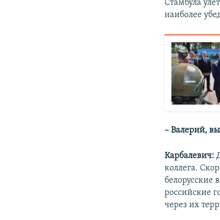
Стамбула улет
наиболее убе
– Валерий, вы
Карбалевич:
коллега. Скор
белорусские в
российские г
через их терр