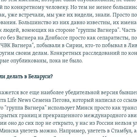
й по конкретному человеку. Но тем не менее большинс
ак, уже встречали, мы уже их видели, знали. Просто п
ования. Большинство из них давно известны, их имена 
к людей, воюющих на стороне "группы Вагнера". Часть
ого без Вагнера на Донбассе просто как сепаратисты, п
"ЧВК Вагнера", побывали в Сирии, кто-то побывал в Ли
 другим своим делам. Конкретных расследований по к
рые опубликованы, пока не было.
ли делать в Беларуси?
кажется все еще наиболее убедительной версия бывше
та Life News Семена Пегова, который написал со ссыл
то "группа Вагнера" использует Минск просто как тран
акрытых границ и прекращенного международного ав
сии оно до сих пор не открыто, у нас из России нельзя у
Минска улететь можно. Например, улететь в Стамбул, а