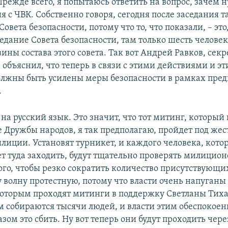
Прежде всего, я попытаюсь ответить на вопрос, зачем 
Auto
240p
360p
480p
ия с ЧВК. Собственно говоря, сегодня после заседания т
720p
1080p
овета безопасности, потому что то, что показали, – это
седание Совета безопасности, там только шесть человек
ны состава этого совета. Так вот Андрей Равков, секр
 объяснил, что теперь в связи с этими действиями и э
лжны быть усилены меры безопасности в рамках пре
.
на русский язык. Это значит, что тот митинг, который
ке Дружбы народов, я так предполагаю, пройдет под же
лиции. Установят турникет, и каждого человека, кото
т туда заходить, будут тщательно проверять милицион
того, чтобы резко сократить количество присутствующи
у волну протестную, потому что власти очень напуганы
которым проходят митинги в поддержку Светланы Тих
м собираются тысячи людей, и власти этим обеспокоен
зом это сбить. Ну вот теперь они будут проходить чере