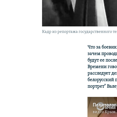
Кадр из репортажа государственного т
Что за боеви
зачем провод
будут ее пос
Времени говор
расследует д
белорусский 
портрет" Вал
видео
Крым.