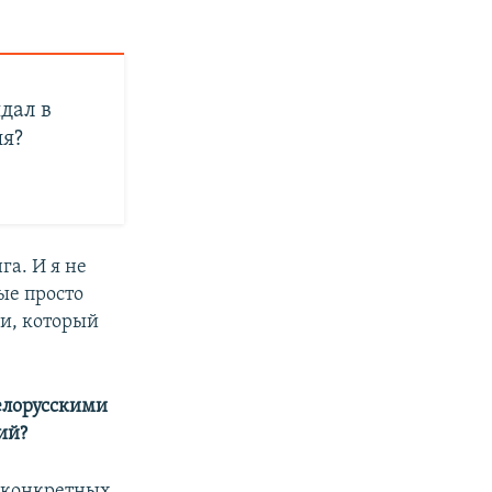
дал в
ия?
га. И я не
ые просто
ии, который
белорусскими
ий?
о конкретных