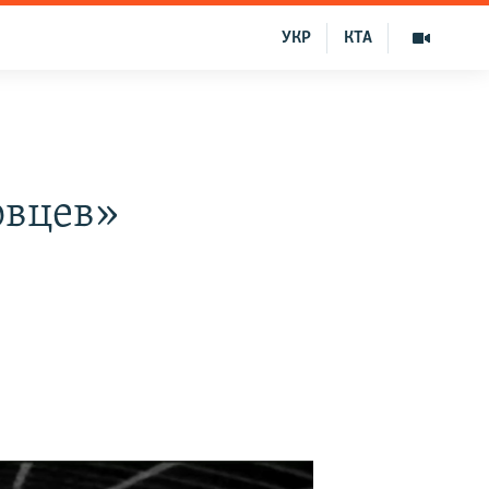
УКР
КТА
овцев»