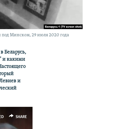
 под Минском, 29 июля 2020 года
в Беларусь,
" и какими
 Настоящего
оторый
 Левиев и
ический
ED
SHARE