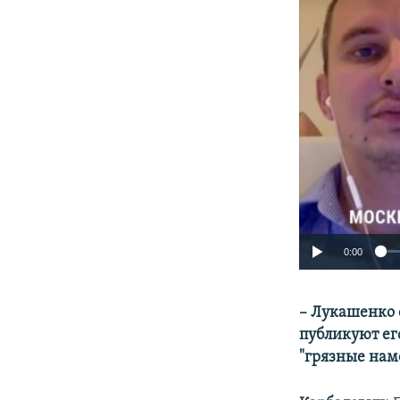
0:00
– Лукашенко 
публикуют его
"грязные наме