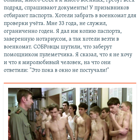
облавы, много СОБРа и много военных, гребут всех
подряд, спрашивают документы! У призывников
отбирают паспорта. Хотели забрать в военкомат для
проверки учёта. Мне 33 года, не служил,
ограниченно годен. Я дал им копию паспорта,
заверенную нотариусом, а так хотели везти в
военкомат. СОБРовцы шутили, что заберут
помощником пулеметчика. Я сказал, что я не хочу
и что я миролюбивый человек, на что они
ответили: "Это пока в окно не постучали!"