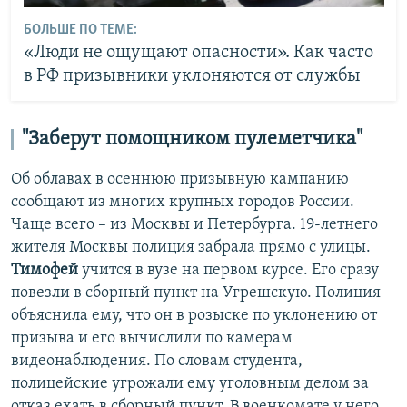
БОЛЬШЕ ПО ТЕМЕ:
«Люди не ощущают опасности». Как часто
в РФ призывники уклоняются от службы
"Заберут помощником пулеметчика"
Об облавах в осеннюю призывную кампанию
сообщают из многих крупных городов России.
Чаще всего – из Москвы и Петербурга. 19-летнего
жителя Москвы полиция забрала прямо с улицы.
Тимофей
учится в вузе на первом курсе. Его сразу
повезли в сборный пункт на Угрешскую. Полиция
объяснила ему, что он в розыске по уклонению от
призыва и его вычислили по камерам
видеонаблюдения. По словам студента,
полицейские угрожали ему уголовным делом за
отказ ехать в сборный пункт. В военкомате у него