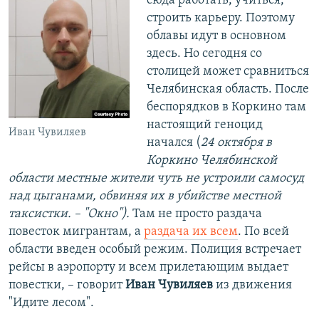
сюда работать, учиться,
строить карьеру. Поэтому
облавы идут в основном
здесь. Но сегодня со
столицей может сравниться
Челябинская область. После
беспорядков в Коркино там
настоящий геноцид
Иван Чувиляев
начался (
24 октября в
Коркино Челябинской
области местные жители чуть не устроили самосуд
над цыганами, обвиняя их в убийстве местной
таксистки. – "Окно").
Там не просто раздача
повесток мигрантам, а
раздача их всем
. По всей
области введен особый режим. Полиция встречает
рейсы в аэропорту и всем прилетающим выдает
повестки, – говорит
Иван Чувиляев
из движения
"Идите лесом".