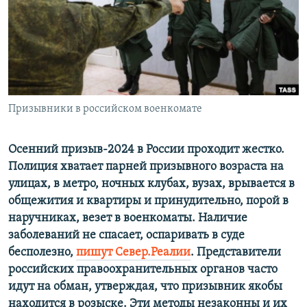
ПРИСОЕДИНЯЙТЕСЬ!
ПОБЕДИТЕЛЕЙ НЕ СУДЯТ?
КРЫМ.НЕПОКОРЕННЫЙ
ELIFBE
УКРАИНСКАЯ ПРОБЛЕМА КРЫМА
Все сайты RFE/RL
Призывники в российском военкомате
Осенний призыв-2024 в России проходит жестко.
Полиция хватает парней призывного возраста на
улицах, в метро, ночных клубах, вузах, врывается в
общежития и квартиры и принудительно, порой в
наручниках, везет в военкоматы. Наличие
заболеваний не спасает, оспаривать в суде
бесполезно,
пишут Север.Реалии
. Представители
российских правоохранительных органов часто
идут на обман, утверждая, что призывник якобы
находится в розыске. Эти методы незаконны и их