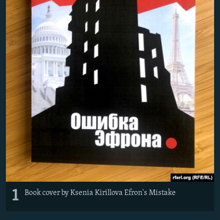
ПРИСОЕДИНЯЙТЕСЬ!
ПОБЕДИТЕЛЕЙ НЕ СУДЯТ?
КРЫМ.НЕПОКОРЕННЫЙ
ELIFBE
УКРАИНСКАЯ ПРОБЛЕМА КРЫМА
Все сайты RFE/RL
1
Book cover by Ksenia Kirillova Efron's Mistake