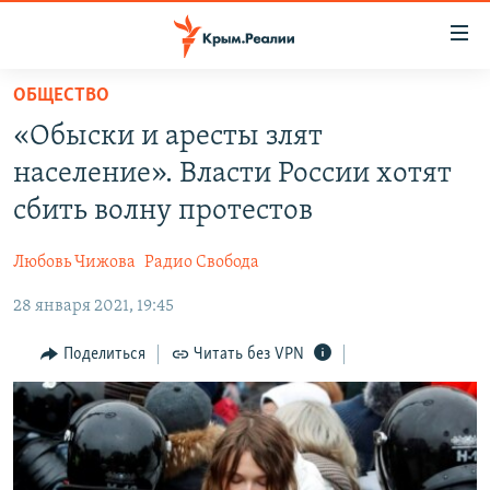
Доступность
ссылки
Вернуться
ОБЩЕСТВО
к
НОВОСТИ
«Обыски и аресты злят
основному
СПЕЦПРОЕКТЫ
содержанию
население». Власти России хотят
ВОДА
Вернутся
ГРУЗ 200
сбить волну протестов
к
ИСТОРИЯ
КАРТА ВОЕННЫХ ОБЪЕКТОВ КРЫМА
главной
Любовь Чижова
Радио Свобода
ЕЩЕ
11 ЛЕТ ОККУПАЦИИ КРЫМА. 11 ИСТОРИЙ СОПРОТИВЛЕНИЯ
навигации
Вернутся
28 января 2021, 19:45
РАДІО СВОБОДА
ИНТЕРАКТИВ
к
КАК ОБОЙТИ БЛОКИРОВКУ
ИНФОГРАФИКА
Поделиться
Читать без VPN
поиску
ТЕЛЕПРОЕКТ КРЫМ.РЕАЛИИ
Українською
СОВЕТЫ ПРАВОЗАЩИТНИКОВ
Qırımtatar
ПРОПАВШИЕ БЕЗ ВЕСТИ