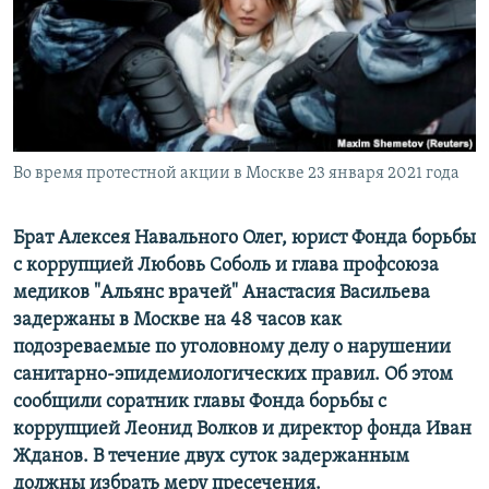
ПРИСОЕДИНЯЙТЕСЬ!
ПОБЕДИТЕЛЕЙ НЕ СУДЯТ?
КРЫМ.НЕПОКОРЕННЫЙ
ELIFBE
УКРАИНСКАЯ ПРОБЛЕМА КРЫМА
Все сайты RFE/RL
Во время протестной акции в Москве 23 января 2021 года
Брат Алексея Навального Олег, юрист Фонда борьбы
с коррупцией Любовь Соболь и глава профсоюза
медиков "Альянс врачей" Анастасия Васильева
задержаны в Москве на 48 часов как
подозреваемые по уголовному делу о нарушении
санитарно-эпидемиологических правил. Об этом
сообщили соратник главы Фонда борьбы с
коррупцией Леонид Волков и директор фонда Иван
Жданов. В течение двух суток задержанным
должны избрать меру пресечения.