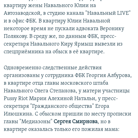
квартиру жены Навального Юлии на
Автозаводской, в студию канала "Навальный LIVE"
и в офис ФБК. В квартиру Юлии Навальной
некоторое время не пускали адвоката Веронику
Полякову. В среду же, по данным ФБК, пресс-
секретаря Навального Киру Ярмыш вывезли из
спецприёмника на обыск в её квартире.
Одновременно следственные действия
организованы у сотрудника ФБК Георгия Албурова,
в квартире отца главы московского штаба
Навального Олега Степанова, у матери участницы
Pussy Riot Марии Алехиной Натальи, у пресс-
секретаря "Гражданского общества" Егора
Илюшкина. С обыском пришли по месту прописки
главы "Медиазоны"
Сергея Смирнова
, но в
квартире оказалась только его пожилая мама: