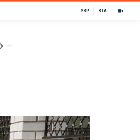
УКР
КТА
» –