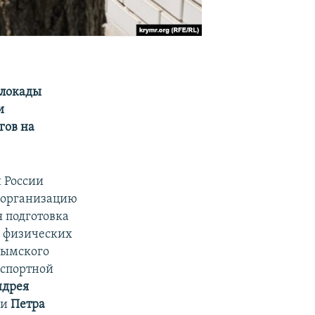
блокады
и
гов на
 России
а организацию
я подготовка
х физических
рымского
нспортной
ндрея
и
Петра