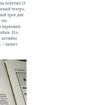
од получил 13
леный театр»,
лый трек для
 это
и парковки.
ойки. Его
а активно
, – пишет