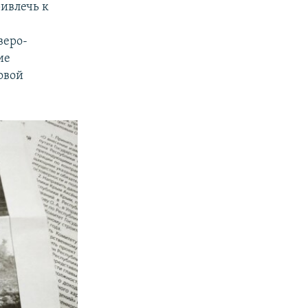
ривлечь к
х
веро-
ие
овой