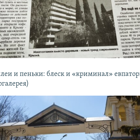
леи и пеньки: блеск и «криминал» евпато
огалерея)