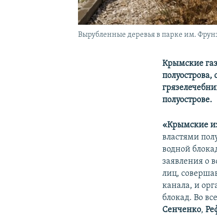
Вырубленные деревья в парке им. Фрунзе
Крымские газ
полуострова,
грязелечебни
полуострове.
«Крымские и
властями пол
водной блокад
заявления о 
лиц, соверша
канала, и ор
блокад. Во в
Сенченко
,
Ре