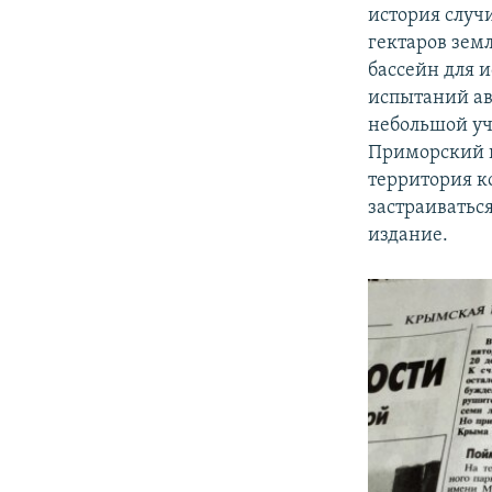
история случи
гектаров земл
бассейн для 
испытаний ав
небольшой уч
Приморский п
территория ко
застраиватьс
издание.