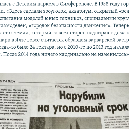
лась с Детским парком в Симферополе. В 1958 году гор
и. «Здесь сделали зооуголок, аквариум, открытый «зе
испытания моделей юных техников, специальный круг
иамоделей, «городок безопасности движения». Теперь
асток земли, который со всех сторон подпирают дома 
арк в Ялте вовсе считается образцом варварской застр
гда-то было 24 гектара, но с 2010-го по 2013 год начал
я. После 2014 года ничего кардинально не изменилось»