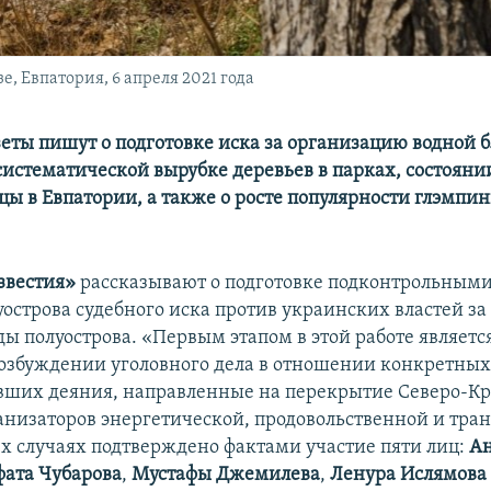
, Евпатория, 6 апреля 2021 года
еты пишут о подготовке иска за организацию водной 
 систематической вырубке деревьев в парках, состояни
цы в Евпатории, а также о росте популярности глэмпин
звестия»
рассказывают о подготовке подконтрольными
уострова судебного иска против украинских властей з
ы полуострова. «Первым этапом в этой работе являетс
возбуждении уголовного дела в отношении конкретны
вших деяния, направленные на перекрытие Северо-К
ганизаторов энергетической, продовольственной и тра
сех случаях подтверждено фактами участие пяти лиц:
А
фата Чубарова
,
Мустафы Джемилева
,
Ленура Ислямова