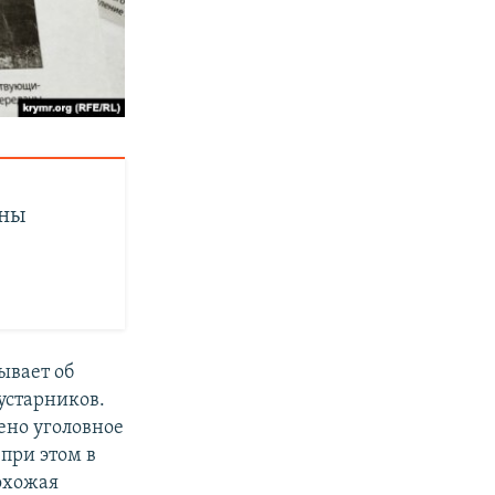
ины
ывает об
устарников.
ено уголовное
при этом в
похожая