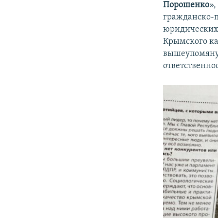
Порошенко
»,
гражданско-п
юридических 
Крымского ка
вышеупомянут
ответственно