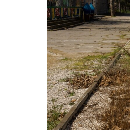
ПОБЕДИТЕЛЕЙ НЕ СУДЯТ?
КРЫМ.НЕПОКОРЕННЫЙ
ELIFBE
УКРАИНСКАЯ ПРОБЛЕМА КРЫМА