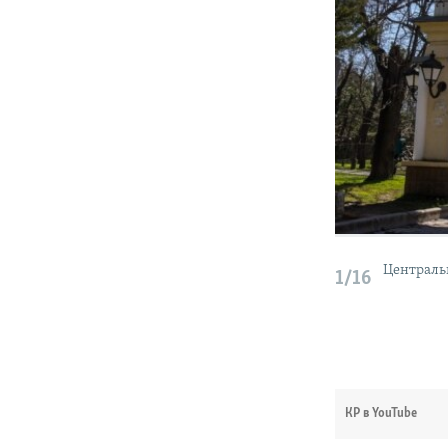
Централь
1/16
КР в YouTube